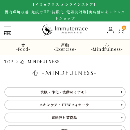
【イミュテラス オンラインストア】
腸内環境改善･免疫力UP･抗酸化･電磁波対策|実店舗のあるセレク
トショップ
0
食
運動
心
-Food-
-Exercise-
-Mindfulness-
TOP
>
心 -MINDFULNESS-
心 -MINDFULNESS-
快眠・浄化・波動のミナモト
スキンケア・FTWフィオーラ
電磁波対策商品