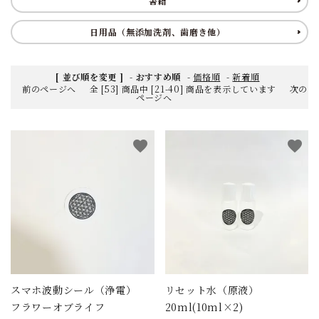
書籍
日用品（無添加洗剤、歯磨き他）
[ 並び順を変更 ]
-
おすすめ順
-
価格順
-
新着順
前のページへ
全 [53] 商品中 [21-40] 商品を表示しています
次の
ページへ
favorite
favorite
スマホ波動シール（浄電）
リセット水（原液）
フラワーオブライフ
20ml(10ml×2)