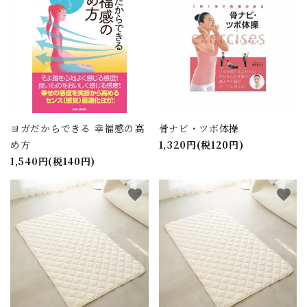
close
キーワード
ヨガだからできる 幸福感の高
骨ナビ・ツボ体操
め方
1,320円(税120円)
カテゴリー
1,540円(税140円)
favorite
favorite
検索する