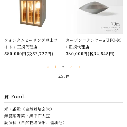
クォンタムヒーリング卓上ラ
カーボンバランサーα UFO-M
イト / 正規代理店
/ 正規代理店
580,000円(税52,727円)
380,000円(税34,545円)
<
1
2
3
>
全53件
食-Food-
米・雑穀（自然栽培玄米）
無農薬野菜・黒千石大豆
調味料（自然栽培味噌、醤油他）