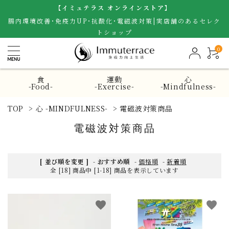
【イミュテラス オンラインストア】
腸内環境改善･免疫力UP･抗酸化･電磁波対策|実店舗のあるセレク
トショップ
0
食
運動
心
-Food-
-Exercise-
-Mindfulness-
TOP
>
心 -MINDFULNESS-
>
電磁波対策商品
電磁波対策商品
[ 並び順を変更 ]
-
おすすめ順
-
価格順
-
新着順
全 [18] 商品中 [1-18] 商品を表示しています
favorite
favorite