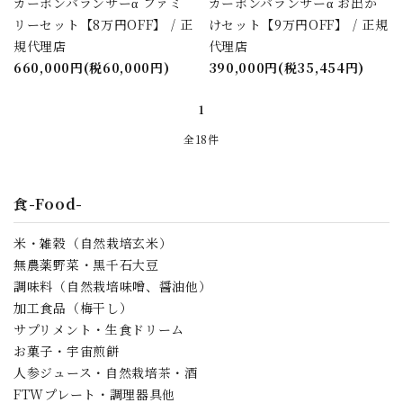
カーボンバランサーα ファミ
カーボンバランサーα お出か
リーセット【8万円OFF】 / 正
けセット【9万円OFF】 / 正規
規代理店
代理店
660,000円(税60,000円)
390,000円(税35,454円)
1
全18件
食-Food-
米・雑穀（自然栽培玄米）
無農薬野菜・黒千石大豆
調味料（自然栽培味噌、醤油他）
加工食品（梅干し）
サプリメント・生食ドリーム
お菓子・宇宙煎餅
人参ジュース・自然栽培茶・酒
FTWプレート・調理器具他