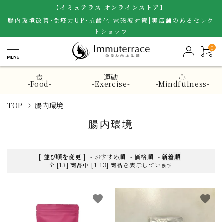
【イミュテラス オンラインストア】
腸内環境改善･免疫力UP･抗酸化･電磁波対策|実店舗のあるセレク
トショップ
0
食
運動
心
-Food-
-Exercise-
-Mindfulness-
TOP
>
腸内環境
腸内環境
[ 並び順を変更 ]
-
おすすめ順
-
価格順
-
新着順
全 [13] 商品中 [1-13] 商品を表示しています
favorite
favorite