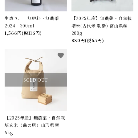
生成り、 無肥料・無農薬
【2025年産】無農薬・自然栽
2024 300ml
培米(古代米 朝紫) 富山県産
1,566円(税116円)
200g
880円(税65円)
favorite
SOLD OUT
【2025年産】無農薬・自然栽
培玄米（亀の尾）山形県産
5kg