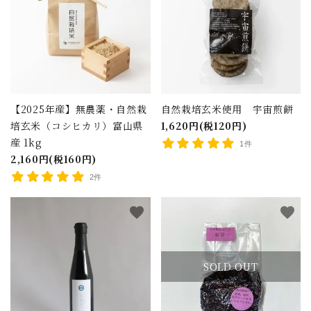
キーワード
カテゴリー
【2025年産】無農薬・自然栽
自然栽培玄米使用 宇宙煎餅
培玄米（コシヒカリ）富山県
1,620円(税120円)
産 1kg
1件
2,160円(税160円)
検索する
2件
favorite
favorite
SOLD OUT