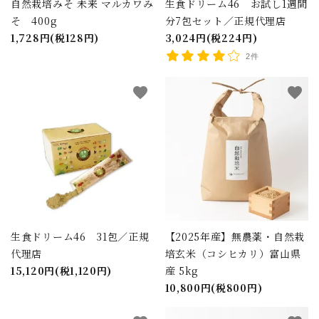
自然栽培みそ 未来 マルカワみ
生食ドリーム46 お試し1週間
そ 400g
分7包セット／正規代理店
1,728円(税128円)
3,024円(税224円)
2件
favorite
favorite
生食ドリーム46 31包／正規
【2025年産】無農薬・自然栽
代理店
培玄米（コシヒカリ）富山県
15,120円(税1,120円)
産 5kg
10,800円(税800円)