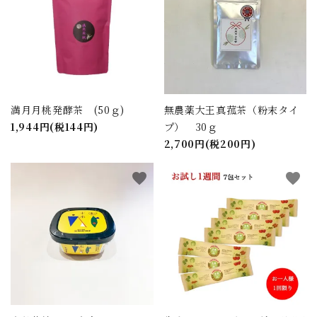
満月月桃発酵茶 (50ｇ)
無農薬大王真菰茶（粉末タイ
1,944円(税144円)
プ） 30ｇ
2,700円(税200円)
favorite
favorite