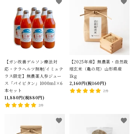
favorite
favorite
【ガン改善ゲルソン療法対
【2025年産】無農薬・自然栽
応・テラヘルツ照射/イミュテ
培玄米（亀の尾）山形県産
ラス限定】無農薬人参ジュー
1kg
ス「パイビタン」1000ml×6
2,160円(税160円)
本セット
2件
11,880円(税880円)
2件
favorite
favorite
close