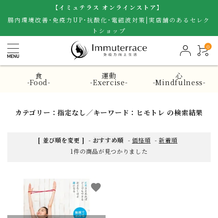
【イミュテラス オンラインストア】
腸内環境改善･免疫力UP･抗酸化･電磁波対策|実店舗のあるセレク
トショップ
0
食
運動
心
-Food-
-Exercise-
-Mindfulness-
カテゴリー：指定なし／キーワード：ヒモトレ の検索結果
[ 並び順を変更 ]
-
おすすめ順
-
価格順
-
新着順
1件の商品が見つかりました
favorite