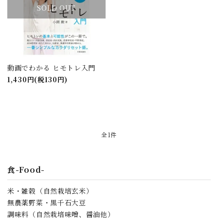
SOLD OUT
動画でわかる ヒモトレ入門
1,430円(税130円)
全1件
close
食-Food-
キーワード
米・雑穀（自然栽培玄米）
無農薬野菜・黒千石大豆
調味料（自然栽培味噌、醤油他）
カテゴリー