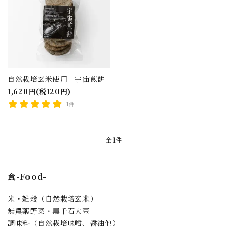
自然栽培玄米使用 宇宙煎餅
1,620円(税120円)
1件
全1件
close
食-Food-
キーワード
米・雑穀（自然栽培玄米）
無農薬野菜・黒千石大豆
調味料（自然栽培味噌、醤油他）
カテゴリー