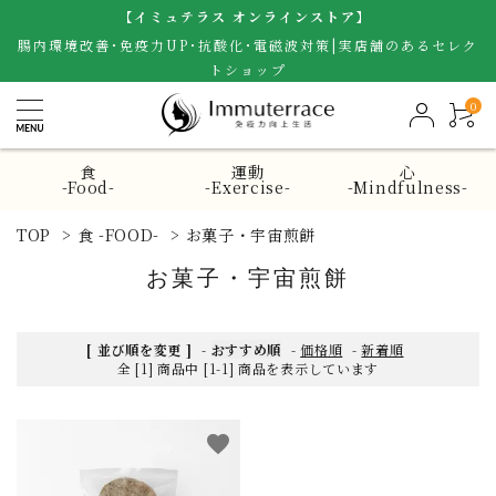
【イミュテラス オンラインストア】
腸内環境改善･免疫力UP･抗酸化･電磁波対策|実店舗のあるセレク
トショップ
0
食
運動
心
-Food-
-Exercise-
-Mindfulness-
TOP
>
食 -FOOD-
>
お菓子・宇宙煎餅
お菓子・宇宙煎餅
[ 並び順を変更 ]
-
おすすめ順
-
価格順
-
新着順
全 [1] 商品中 [1-1] 商品を表示しています
favorite