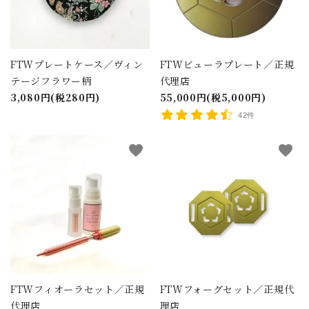
FTWプレートケース／ヴィン
FTWビューラプレート／正規
テージフラワー柄
代理店
3,080円(税280円)
55,000円(税5,000円)
42件
favorite
favorite
FTWフィオーラセット／正規
FTWフォーグセット／正規代
代理店
理店