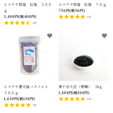
ヒマラヤ岩塩 紅塩 ５００
ヒマラヤ岩塩 紅塩 ７０ｇ
ｇ
756円(税56円)
5,400円(税400円)
4件
9件
favorite
favorite
ヒマラヤ還元塩バスソルト
黒千石大豆（原種） 1kg
５００ｇ
1,404円(税104円)
1,430円(税130円)
8件
3件