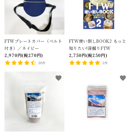
FTWプレートカバー（ベルト
FTW使い倒しBOOK2 もっと
付き）／ネイビー
知りたい!深掘りFTW
2,970円(税270円)
2,750円(税250円)
20件
2件
favorite
favorite