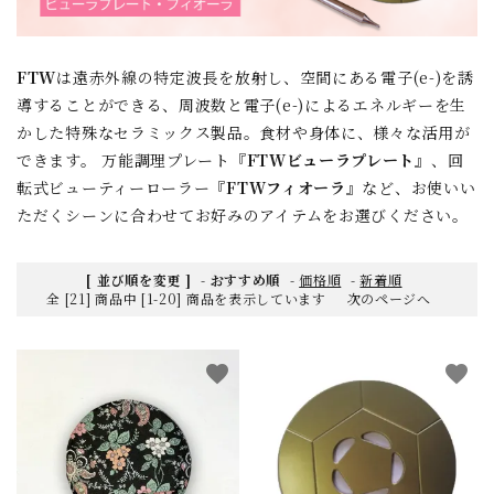
FTW
は遠赤外線の特定波長を放射し、空間にある電子(e-)を誘
導することができる、周波数と電子(e-)によるエネルギーを生
かした特殊なセラミックス製品。食材や身体に、様々な活用が
できます。 万能調理プレート『
FTWビューラプレート
』、回
転式ビューティーローラー『
FTWフィオーラ
』など、お使いい
ただくシーンに合わせてお好みのアイテムをお選びください。
[ 並び順を変更 ]
-
おすすめ順
-
価格順
-
新着順
全 [21] 商品中 [1-20] 商品を表示しています
次のページへ
favorite
favorite