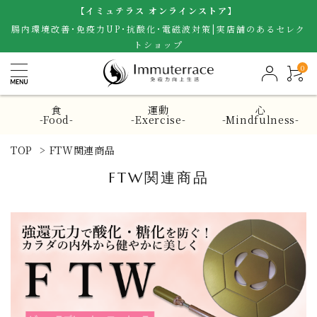
【イミュテラス オンラインストア】
腸内環境改善･免疫力UP･抗酸化･電磁波対策|実店舗のあるセレク
トショップ
0
食
運動
心
-Food-
-Exercise-
-Mindfulness-
TOP
>
FTW関連商品
FTW関連商品