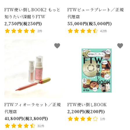
FTW使い倒しBOOK2 もっと
FTWビューラプレート／正規
知りたい!深掘りFTW
代理店
2,750円(税250円)
55,000円(税5,000円)
2件
42件
favorite
favorite
close
キーワード
カテゴリー
FTWフィオーラセット／正規
FTW使い倒しBOOK
代理店
2,200円(税200円)
41,800円(税3,800円)
1件
31件