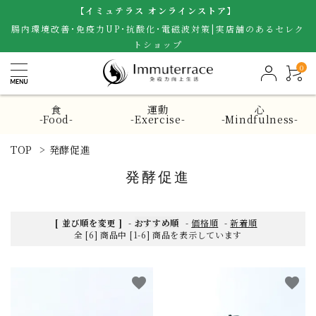
【イミュテラス オンラインストア】
腸内環境改善･免疫力UP･抗酸化･電磁波対策|実店舗のあるセレク
トショップ
0
食
運動
心
-Food-
-Exercise-
-Mindfulness-
TOP
>
発酵促進
発酵促進
[ 並び順を変更 ]
-
おすすめ順
-
価格順
-
新着順
全 [6] 商品中 [1-6] 商品を表示しています
favorite
favorite