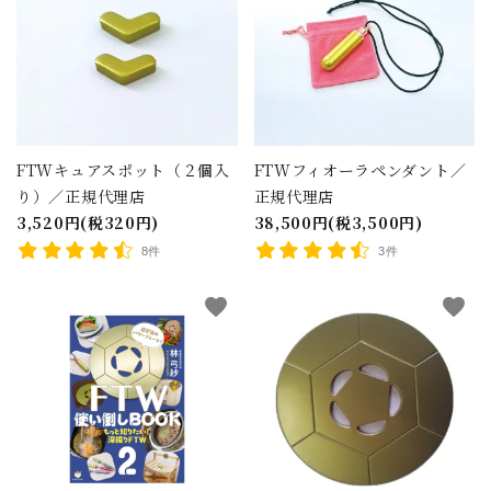
FTWキュアスポット（２個入
FTWフィオーラペンダント／
り）／正規代理店
正規代理店
3,520円(税320円)
38,500円(税3,500円)
8件
3件
favorite
favorite