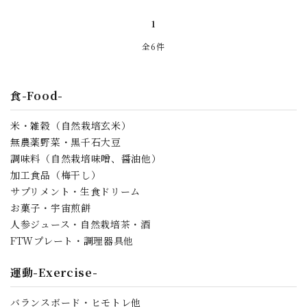
検索する
1
全6件
食-Food-
米・雑穀（自然栽培玄米）
無農薬野菜・黒千石大豆
調味料（自然栽培味噌、醤油他）
加工食品（梅干し）
サプリメント・生食ドリーム
お菓子・宇宙煎餅
人参ジュース・自然栽培茶・酒
FTWプレート・調理器具他
運動-Exercise-
バランスボード・ヒモトレ他