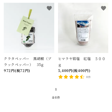
favorite
favorite
カテゴリー
検索する
クラタペッパー 黒胡椒（ブ
ヒマラヤ岩塩 紅塩 ５００
ラックペッパー） 35g
ｇ
972円(税72円)
5,400円(税400円)
8件
1
全8件