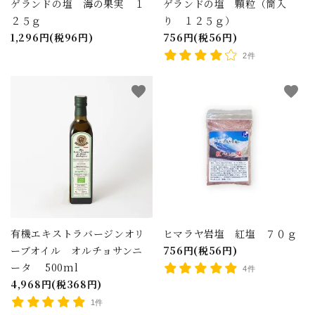
ゲランドの塩 海の果実 １
ゲランドの塩 顆粒（筒入
２５ｇ
り １２５ｇ）
1,296円(税96円)
756円(税56円)
2件
favorite
favorite
有機エキストラバージンオリ
ヒマラヤ岩塩 紅塩 ７０ｇ
close
ーブオイル オルチョサンニ
756円(税56円)
ータ 500ml
4件
4,968円(税368円)
キーワード
1件