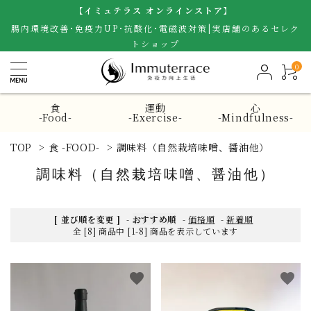
【イミュテラス オンラインストア】
腸内環境改善･免疫力UP･抗酸化･電磁波対策|実店舗のあるセレク
トショップ
0
食
運動
心
-Food-
-Exercise-
-Mindfulness-
TOP
>
食 -FOOD-
>
調味料（自然栽培味噌、醤油他）
調味料（自然栽培味噌、醤油他）
[ 並び順を変更 ]
-
おすすめ順
-
価格順
-
新着順
全 [8] 商品中 [1-8] 商品を表示しています
favorite
favorite