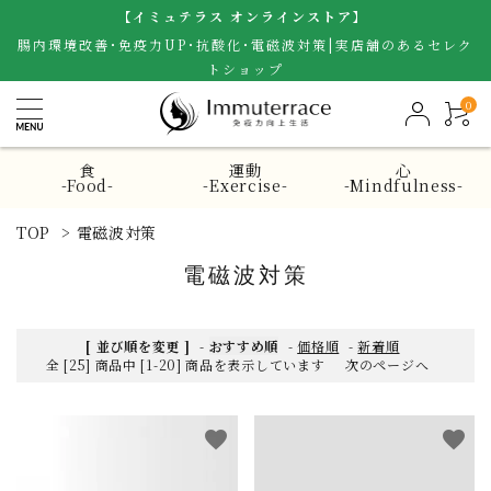
【イミュテラス オンラインストア】
腸内環境改善･免疫力UP･抗酸化･電磁波対策|実店舗のあるセレク
トショップ
0
食
運動
心
-Food-
-Exercise-
-Mindfulness-
TOP
>
電磁波対策
電磁波対策
[ 並び順を変更 ]
-
おすすめ順
-
価格順
-
新着順
全 [25] 商品中 [1-20] 商品を表示しています
次のページへ
favorite
favorite