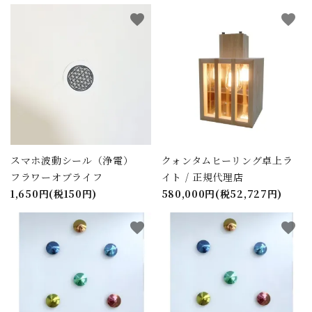
キーワード
favorite
favorite
カテゴリー
検索する
スマホ波動シール（浄電）
クォンタムヒーリング卓上ラ
フラワーオブライフ
イト / 正規代理店
1,650円(税150円)
580,000円(税52,727円)
favorite
favorite