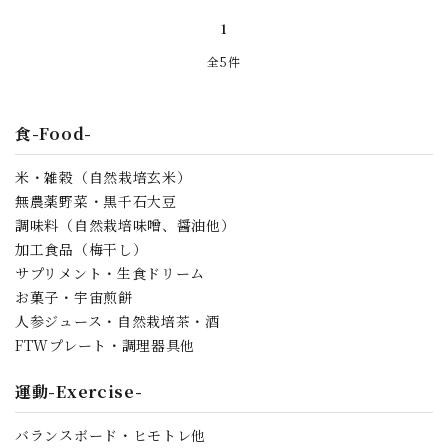
検索する
1
全5件
食-Food-
米・雑穀（自然栽培玄米）
無農薬野菜・黒千石大豆
調味料（自然栽培味噌、醤油他）
加工食品（梅干し）
サプリメント・生食ドリーム
お菓子・宇宙煎餅
人参ジュース・自然栽培茶・酒
FTWプレート・調理器具他
運動-Exercise-
バランスボード・ヒモトレ他