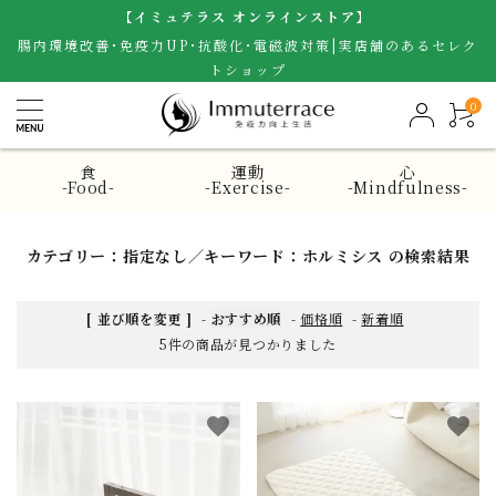
【イミュテラス オンラインストア】
腸内環境改善･免疫力UP･抗酸化･電磁波対策|実店舗のあるセレク
トショップ
0
食
運動
心
-Food-
-Exercise-
-Mindfulness-
カテゴリー：指定なし／キーワード：ホルミシス の検索結果
[ 並び順を変更 ]
-
おすすめ順
-
価格順
-
新着順
5件の商品が見つかりました
favorite
favorite