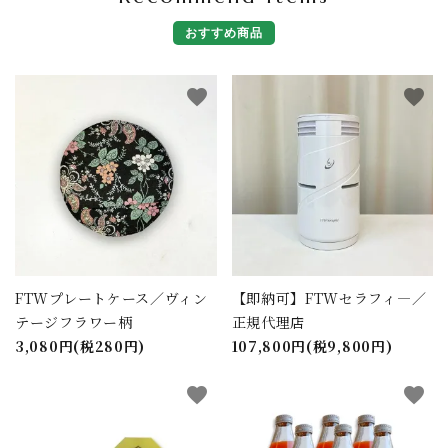
おすすめ商品
favorite
favorite
FTWプレートケース／ヴィン
【即納可】FTWセラフィ―／
テージフラワー柄
正規代理店
3,080円(税280円)
107,800円(税9,800円)
favorite
favorite