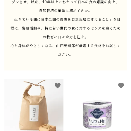
プンさせ、以来、40年以上にわたって日本の食の意識の向上、
自然栽培の推進に務めてきた。
「生きている間に日本全国の農業を自然栽培に変えること」を目
標に、啓蒙活動や、特に若い世代の食に対するセンスを磨くため
の教育に日々全力を注ぐ。
心と身体がやさしくなる、山田英知郎が厳選する食材をお試しく
ださい。
favorite
favorite