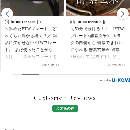
immuterrace.jp
immuterrace.jp
＼50分で炊ける！／ 《FTW
＼座るだけ温活！／ FTWプ
プレート×酵素玄米》 カラ
レート活用法🟡 FTWプレー
ダの内側から 健康できれい
トでできる 簡単温活ケア♨
になれる 酵素玄米🍚 通常は
直火で温めた プレートの上
3日かけて 完成するけど 手
に座れば、 おしりからじん
間も時間もかかるし 正直ハ
わり温まって 血行促進！ 尾
2026/03/11
2026/02/19
ードル高いよね・・・？！
骨まわりを温めることで 背
でも、このFTWプレートが
中～頭につながる自律神経
あれば 50分で炊き立てから
のバランスを整えるサポー
しっかり発酵した もちもち
トに◎ 免疫力もＵＰ！ 温め
Customer Reviews
の美味しい 酵素玄米ができ
るときは直火で数秒🔥 ※温
る✨ 難しい工程も手間もゼ
めたプレートはとても熱い
お客様の声
ロ、 エネルギーたっぷりの
ので、 火傷しないようにト
酵素玄米で からだの調子も
ングやタオルでつかんで⚠️
上がって、 美味しいから続
プレートケースやタオルに