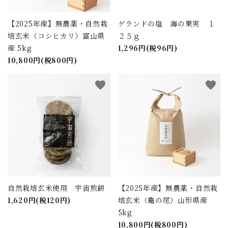
【2025年産】無農薬・自然栽
ゲランドの塩 海の果実 １
培玄米（コシヒカリ）富山県
２５ｇ
産 5kg
1,296円(税96円)
10,800円(税800円)
favorite
favorite
自然栽培玄米使用 宇宙煎餅
【2025年産】無農薬・自然栽
1,620円(税120円)
培玄米（亀の尾）山形県産
5kg
10,800円(税800円)