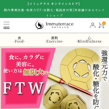
【イミュテラス オンラインストア】
腸内環境改善･免疫力UP･抗酸化･電磁波対策|実店舗のあるセレク
トショップ
0
食
運動
心
-Food-
-Exercise-
-Mindfulness-