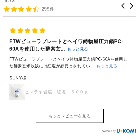
4.72
けられる👍 FTWプレートを
包んで、 椅子の上に置いて
299件
使った 酵素玄米の炊き方 体
座ってください🌿 日中のデ
験してみたい人は、 是非イ
スクワーク時に、食事の時
ミュテラスのセミナーに ご
に、座り作業のある時
参加ください♪ 【酵素玄米の
に・・・ 冷えやすい人は 保
炊き方 & FTWの使い方解説
存して試してみてください
FTWビューラプレートとヘイワ鋳物屋圧力鍋PC-
セミナー】 📌開催日：
😊 詳しくはプロフィール
60Aを使用した酵素玄...
もっと見る
3/14（土）、3/29（日） 各
@immuterrace.jp のリンクか
FTWビューラプレートとヘイワ鋳物屋圧力鍋PC-60Aを使用し
回12:30～16:00 📍場所：マ
ら🔍
た酵素玄米炊飯には紅塩が必要とされてい...
もっと見る
インドフルネススタジオ
…………………………………
SUNY様
（代官山駅徒歩1分） 💰参加
@immuterrace.jp では、
費：500円 ・実演あり ・試
FTWのある暮らしと 自己免
ヒマラヤ岩塩 紅塩 ５００ｇ
食つき ・当日購入特典あり
疫力アップや腸活・美肌・
FTWプレートを使って酵素
抗酸化につながるモノ・コ
玄米を炊けるようになりた
トを発信中✨ FTWを使用し
い方、 FTWが気になる方、
た50分でできる酵素玄米の
もっとレビューを見る
お待ちしております😃 ご予
炊き方セミナーも随時開催
約はストーリーズまたはプ
中🌾 セミナ詳細・商品の購
ロフィールのリンクから！
入はプロフィール