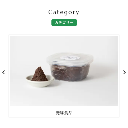
………………………………………………
@immuterrace.jp のリンクか
Category
@immuterrace.jp では、
ら🔍
FTWのある暮らしと 自己免
…………………………………
カテゴリー
疫力アップや腸活・美肌・
#FTWプレート #温活ケア
抗酸化につながるモノ・コ
#FTWのある暮らし #FTW活
トを発信中✨ FTWを使用し
用法 #抗酸化生活
た50分でできる酵素玄米の
炊き方セミナーも随時開催
中🌾 セミナ詳細・商品の購
…………
入はプロフィール
@immuterrace.jp のリンクか
ら🔍
………………………………………………
#FTWプレート #FTWのある
暮らし #酵素玄米#酵素玄米
の炊き方 #抗酸化生活
発酵食品