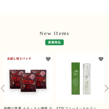
New Items
新着商品
favorite
favorite
発酵の恩恵 ナチュラル珈琲 お
FTWファーメントセラム