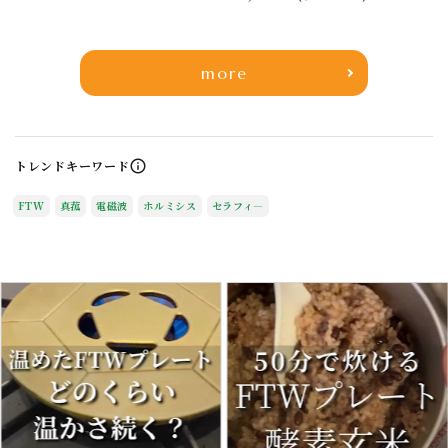
more
トレンドキーワード
info_outline
FTW
真菰
電磁波
ホルミシス
セラフィ―