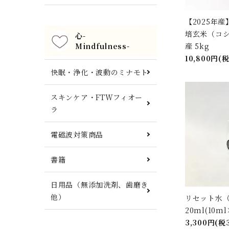
【2025年
培玄米（コ
心-
Mindfulness-
産 5kg
10,800円(
快眠・浄化・波動のミナモト
スキンケア・FTWフィオー
ラ
電磁波対策商品
書籍
日用品（無添加洗剤、歯磨き
他）
リセット水
20ml(10ml
3,300円(税