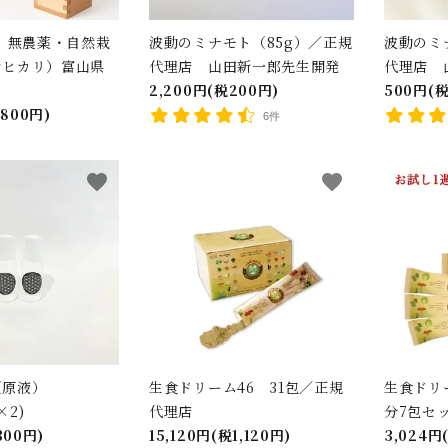
産】無農薬・自然栽
波動のミナモト（85g）／正規
波動のミ
シヒカリ）富山県
代理店 山田新一郎先生開発
代理店 
2,200円(税200円)
500円(税
税800円)
6件
favorite
favorite
（原液）
生食ドリーム46 31包／正規
生食ドリ
×2)
代理店
分7包セ
300円)
15,120円(税1,120円)
3,024円