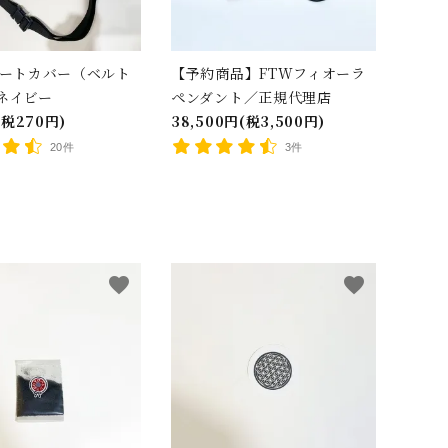
レートカバー（ベルト
【予約商品】FTWフィオーラ
ネイビー
ペンダント／正規代理店
(税270円)
38,500円(税3,500円)
20件
3件
favorite
favorite