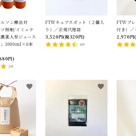
ゲルソン療法対
FTWキュアスポット（２個入
FTWプ
ツ照射/イミュテ
り）／正規代理店
付き）／
無農薬人参ジュース
3,520円(税320円)
2,970円
1000ml×6本
8件
税880円)
2件
favorite
favorite