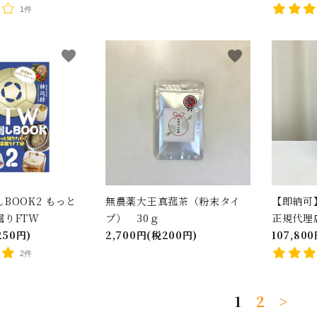
1件
favorite
favorite
ード
リー
BOOK2 もっと
無農薬大王真菰茶（粉末タイ
【即納可
掘りFTW
プ） 30ｇ
正規代理
250円)
2,700円(税200円)
107,80
2件
検索する
1
2
>