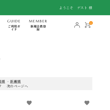
ようこそ ゲスト 様
GUIDE
MEMBER
0
ご利用ガ
新規会員登
イド
録
-Mindfulness-
快眠・浄化・波動のミナモト
プ
スキンケア・FTWフィオーラ
電磁波対策商品
格順
-
新着順
書籍
ます
次のページへ
日用品（無添加洗剤、歯磨き他）
favorite
favorite