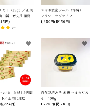
ナモト（15g）／正規
スマホ波動シール（浄電）
山田新一郎先生開発
フラワーオブライフ
45円)
1,650円(税150円)
1件
favorite
favorite
ーム46 お試し1週間
自然栽培みそ 未来 マルカワみ
ット／正規代理店
そ 400g
(税224円)
1,728円(税128円)