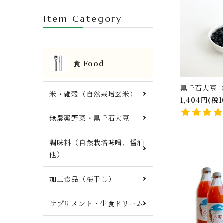
FTWプレート・調理器具他
Item Category
食-Food-
黒千石大豆（
米・雑穀（自然栽培玄米）
1,404円(税1
無農薬野菜・黒千石大豆
調味料（自然栽培味噌、醤油
他）
加工食品（梅干し）
サプリメント・生食ドリーム