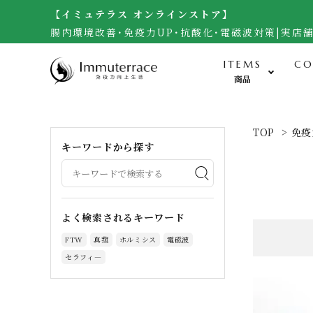
【イミュテラス オンラインストア】
腸内環境改善･免疫力UP･抗酸化･電磁波対策|実店
ITEMS
CO
商品
食-Food-
TOP
>
免疫
キーワードから探す
米・雑穀（自然栽培玄米）
無農薬野菜・黒千石大豆
調味料（自然栽培味噌、醤油他）
よく検索されるキーワード
加工食品（梅干し）
FTW
真菰
ホルミシス
電磁波
サプリメント・生食ドリーム
セラフィ―
お菓子・宇宙煎餅
人参ジュース・自然栽培茶・酒