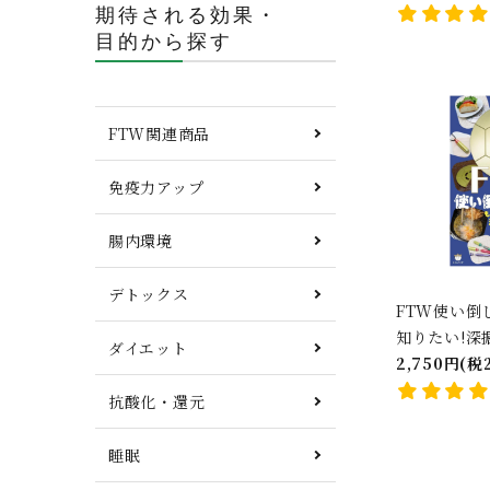
期待される効果・
目的から探す
FTW関連商品
免疫力アップ
キーワ
腸内環境
デトックス
カテゴ
FTW使い倒し
知りたい!深
ダイエット
2,750円(税
抗酸化・還元
睡眠