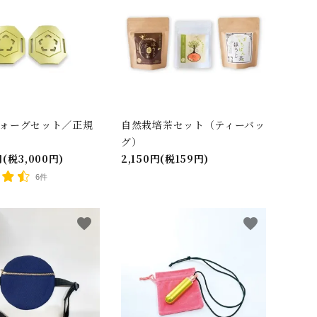
Gフォーグセット／正規
自然栽培茶セット（ティーバッ
グ）
円(税3,000円)
2,150円(税159円)
6件
favorite
favorite