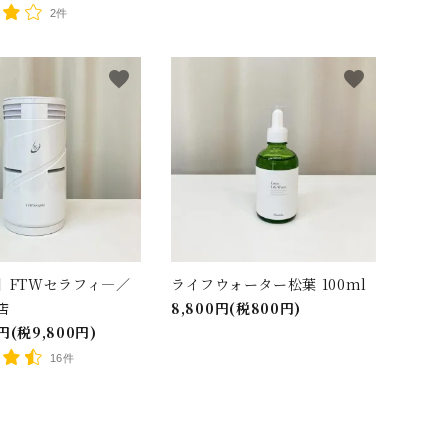
2件
favorite
favorite
close
】FTWセラフィ―／
ライフウォーター松葉 100ml
店
8,800円(税800円)
0円(税9,800円)
16件