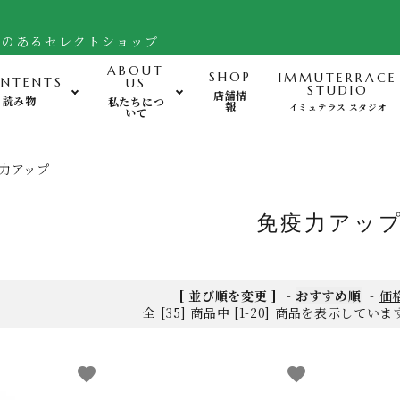
舗のあるセレクトショップ
ABOUT
SHOP
IMMUTERRACE
NTENTS
US
STUDIO
店舗情
読み物
私たちにつ
報
イミュテラス スタジオ
いて
運動-Exercise-
心
力アップ
バランスボード・ヒモトレ他
免疫力アッ
姿勢サポート・フットケア用品
FTWフォーグ・その他グッズ
[ 並び順を変更 ]
-
おすすめ順
-
価
全 [35] 商品中 [1-20] 商品を表示してい
favorite
favorite