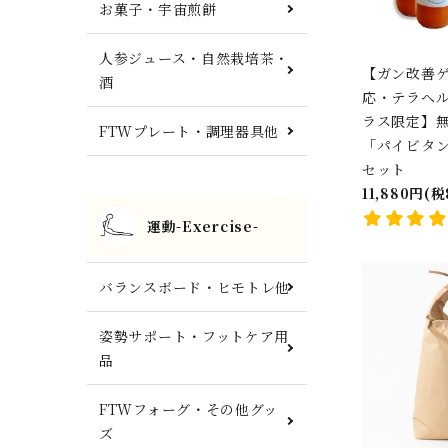
お菓子・宇宙煎餅
人参ジュース・自然栽培茶・
【ガン改善
酒
応・テラヘル
ラス限定】
FTWプレート・調理器具他
「パイビタン」
セット
11,880円(
運動-Exercise-
バランスボード・ヒモトレ他
姿勢サポート・フットケア用
品
FTWフォーグ・その他グッ
ズ