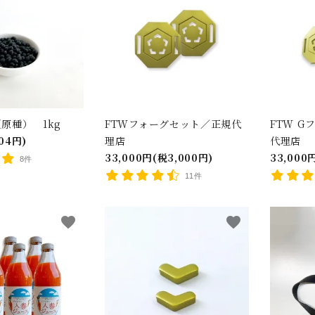
原種） 1kg
FTWフォーグセット／正規代
FTW 
04円)
理店
代理店
33,000円(税3,000円)
33,000
8件
11件
favorite
favorite