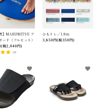
】MARUMITSU ア
ひもトレ／1.8m
ボード（フルセット）
3,850円(税350円)
円(税2,040円)
1件
favorite
favorite