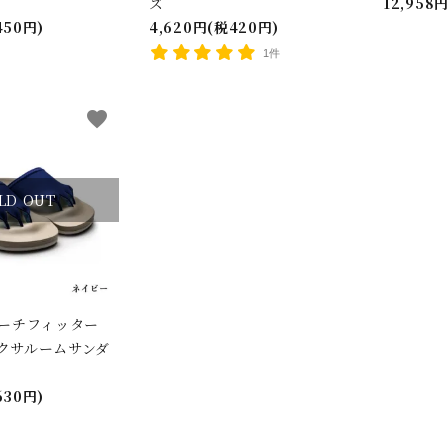
ズ
12,958円
450円)
4,620円(税420円)
1件
favorite
ード
LD OUT
リー
 アーチフィッター
エクサルームサンダ
検索する
630円)