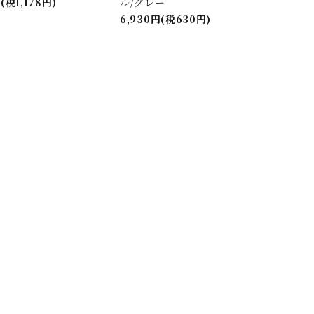
(税1,178円)
ル/グレー
6,930円(税630円)
close