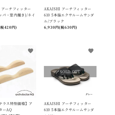
HI アーチフィッター
AKAISHI アーチフィッター
リッパ・室内履き)/ネイ
610 5本指エクサルームサンダ
ル/ブラック
(税420円)
6,930円(税630円)
favorite
favorite
SOLD OUT
テラス特別価格】ア
AKAISHI アーチフィッター
ターAQ
610 5本指エクサルームサンダ