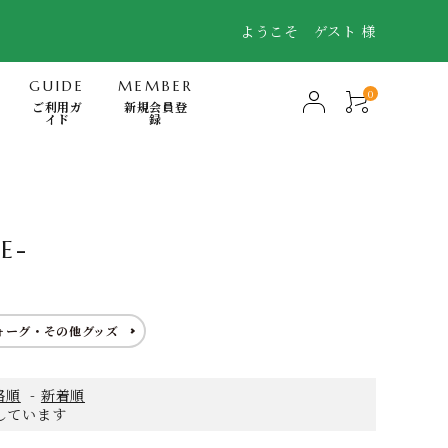
ようこそ ゲスト 様
GUIDE
MEMBER
0
ご利用ガ
新規会員登
イド
録
-Mindfulness-
快眠・浄化・波動のミナモト
E-
スキンケア・FTWフィオーラ
電磁波対策商品
ォーグ・その他グッズ
書籍
日用品（無添加洗剤、歯磨き他）
格順
-
新着順
表示しています