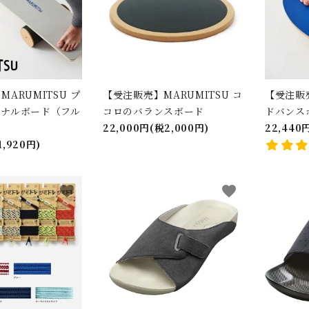
ARUMITSU プ
【受注販売】MARUMITSU コ
【受注販売
ョナルボード（フル
コロのバランスボード
ドバンス
22,000円(税2,000円)
22,440
1,920円)
favorite
favorite