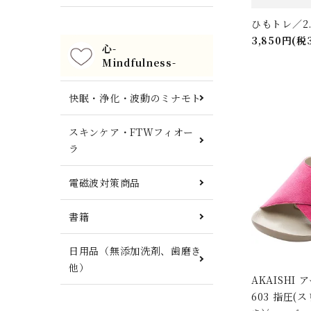
ひもトレ／2
3,850円(税
心-
Mindfulness-
快眠・浄化・波動のミナモト
スキンケア・FTWフィオー
ラ
電磁波対策商品
書籍
日用品（無添加洗剤、歯磨き
他）
AKAISHI
603 指圧(