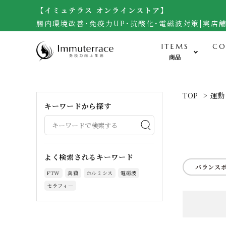
【イミュテラス オンラインストア】
腸内環境改善･免疫力UP･抗酸化･電磁波対策|実店
ITEMS
CO
商品
食-Food-
TOP
>
運動 
キーワードから探す
米・雑穀（自然栽培玄米）
無農薬野菜・黒千石大豆
調味料（自然栽培味噌、醤油他）
よく検索されるキーワード
バランス
加工食品（梅干し）
FTW
真菰
ホルミシス
電磁波
サプリメント・生食ドリーム
セラフィ―
お菓子・宇宙煎餅
人参ジュース・自然栽培茶・酒