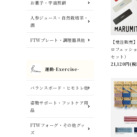
お菓子・宇宙煎餅
人参ジュース・自然栽培茶・
酒
FTWプレート・調理器具他
【受注販売】M
ロフェッシ
セット）
21,120円(税
運動-Exercise-
バランスボード・ヒモトレ他
姿勢サポート・フットケア用
品
FTWフォーグ・その他グッ
ズ