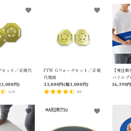
favorite
favorite
グセット／正規代
FTW Gフォーグセット／正規
【受注販売
代理店
バイルプ
税3,000円)
33,000円(税3,000円)
16,390
11件
6件
favorite
favorite