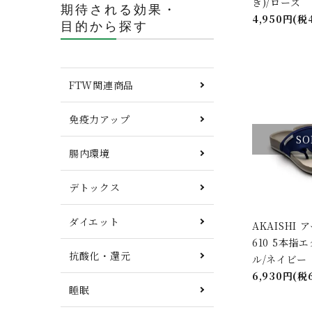
き)/ローズ
期待される効果・
4,950円(税
目的から探す
FTW関連商品
免疫力アップ
キーワ
SO
腸内環境
デトックス
カテゴ
ダイエット
AKAISHI
610 5本指
抗酸化・還元
ル/ネイビー
6,930円(税
睡眠