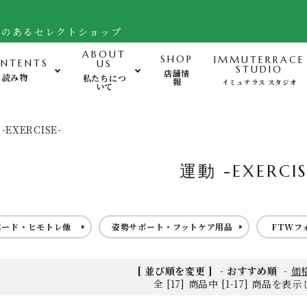
舗のあるセレクトショップ
ABOUT
SHOP
IMMUTERRACE
NTENTS
US
STUDIO
店舗情
読み物
私たちにつ
報
イミュテラス スタジオ
いて
運動-Exercise-
心
-EXERCISE-
バランスボード・ヒモトレ他
運動 -EXERCIS
姿勢サポート・フットケア用品
FTWフォーグ・その他グッズ
ボード・ヒモトレ他
姿勢サポート・フットケア用品
FTWフ
[ 並び順を変更 ]
-
おすすめ順
-
価
全 [17] 商品中 [1-17] 商品を