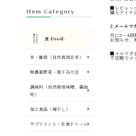
FTWプレート・調理器具他
■レビュー
Item Category
購入アイテ
2.メールマ
月に3～4
食-Food-
お知らせ､
■メルマガ
米・雑穀（自然栽培玄米）
不定期でメ
無農薬野菜・黒千石大豆
調味料（自然栽培味噌、醤油
他）
加工食品（梅干し）
サプリメント・生食ドリーム