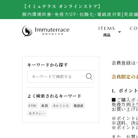
【イミュテラス オンラインストア】
腸内環境改善･免疫力UP･抗酸化･電磁波対策|実店
ITEMS
CO
商品
食-Food-
会員登録は
キーワードから探す
米・雑穀（自然栽培玄米）
会員限定の
無農薬野菜・黒千石大豆
1．ポイン
調味料（自然栽培味噌、醤油他）
よく検索されるキーワード
■ご購入ポ
加工食品（梅干し）
免疫力向上
FTW
真菰
ホルミシス
電磁波
お買い上げ
サプリメント・生食ドリーム
セラフィ―
※ポイント
※送料、決
お菓子・宇宙煎餅
※ポイント
人参ジュース・自然栽培茶・酒
また、お買