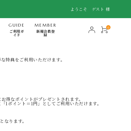
ようこそ ゲスト 様
GUIDE
MEMBER
0
ご利用ガ
新規会員登
イド
録
-Mindfulness-
得な特典をご利用いただけます。
快眠・浄化・波動のミナモト
スキンケア・FTWフィオーラ
電磁波対策商品
書籍
にお得なポイントがプレゼントされます。
時に「1ポイント＝1円」としてご利用いただけます。
日用品（無添加洗剤、歯磨き他）
となります。