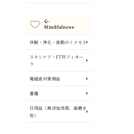
心-
Mindfulness-
快眠・浄化・波動のミナモト
スキンケア・FTWフィオー
ラ
電磁波対策商品
書籍
日用品（無添加洗剤、歯磨き
他）