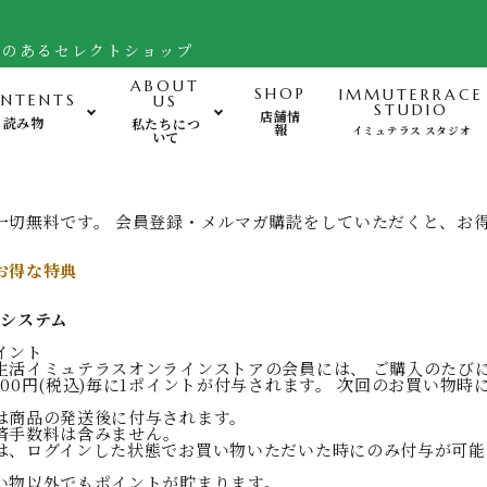
舗のあるセレクトショップ
ABOUT
SHOP
IMMUTERRACE
NTENTS
US
STUDIO
店舗情
読み物
私たちにつ
報
イミュテラス スタジオ
いて
運動-Exercise-
心
一切無料です。 会員登録・メルマガ購読をしていただくと、お
バランスボード・ヒモトレ他
お得な特典
姿勢サポート・フットケア用品
トシステム
FTWフォーグ・その他グッズ
イント
生活イミュテラスオンラインストアの会員には、 ご購入のたび
100円(税込)毎に1ポイントが付与されます。 次回のお買い物
は商品の発送後に付与されます。
済手数料は含みません。
は、ログインした状態でお買い物いただいた時にのみ付与が可能
い物以外でもポイントが貯まります。