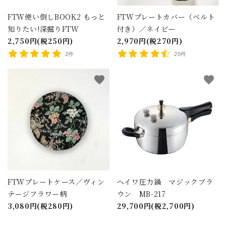
FTW使い倒しBOOK2 もっと
FTWプレートカバー（ベルト
知りたい!深掘りFTW
付き）／ネイビー
2,750円(税250円)
2,970円(税270円)
2件
20件
favorite
favorite
FTWプレートケース／ヴィン
ヘイワ圧力鍋 マジックブラ
テージフラワー柄
ウン MB-217
3,080円(税280円)
29,700円(税2,700円)