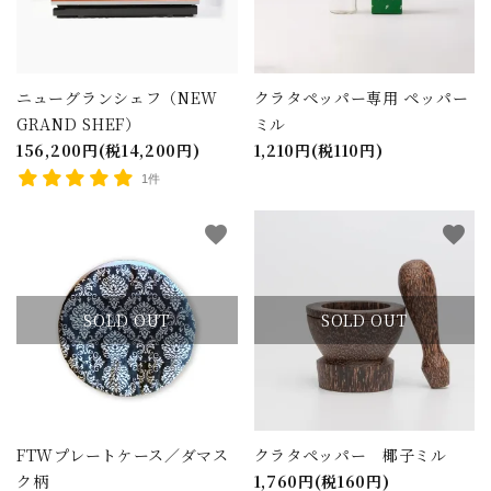
検索する
ニューグランシェフ（NEW
クラタペッパー専用 ペッパー
GRAND SHEF）
ミル
156,200円(税14,200円)
1,210円(税110円)
1件
favorite
favorite
SOLD OUT
SOLD OUT
FTWプレートケース／ダマス
クラタペッパー 椰子ミル
ク柄
1,760円(税160円)