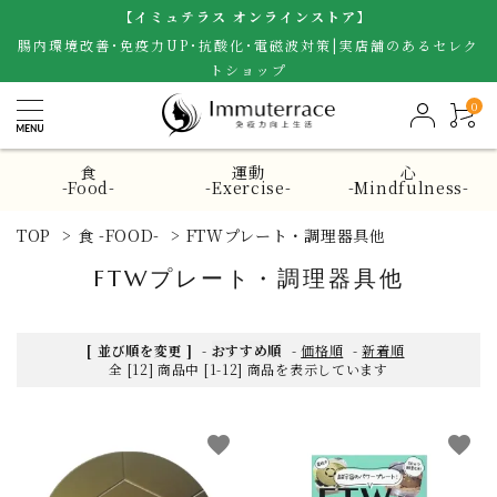
【イミュテラス オンラインストア】
腸内環境改善･免疫力UP･抗酸化･電磁波対策|実店舗のあるセレク
トショップ
0
食
運動
心
-Food-
-Exercise-
-Mindfulness-
TOP
>
食 -FOOD-
>
FTWプレート・調理器具他
FTWプレート・調理器具他
[ 並び順を変更 ]
-
おすすめ順
-
価格順
-
新着順
全 [12] 商品中 [1-12] 商品を表示しています
favorite
favorite