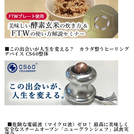
■この出会いが人生を変える？ カラダ整うヒーリング
デバイス CS60整体
■危険な電磁波（マイクロ波）ゼロ！ 最高に美味しく
安全なスチームオーブン「ニューグランシェフ」試食実
演会