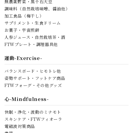
無農薬野菜・黒千石大豆
調味料（自然栽培味噌、醤油他）
加工食品（梅干し）
サプリメント・生食ドリーム
お菓子・宇宙煎餅
人参ジュース・自然栽培茶・酒
FTWプレート・調理器具他
運動-Exercise-
バランスボード・ヒモトレ他
姿勢サポート・フットケア商品
FTWフォーグ・その他グッズ
心-Mindfulness-
快眠・浄化・波動のミナモト
スキンケア・FTWフィオーラ
電磁波対策商品