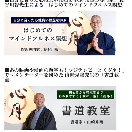
谷川智先生による「はじめてのマインドフルネス瞑想」
■あの映画や漫画の題字も！フジテレビ「とくダネ！」
でコメンテーターを務めた 山崎秀鴎先生の「書道教
室」