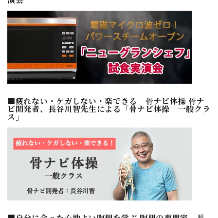
■疲れない・ケガしない・楽できる 骨ナビ体操 骨ナ
ビ開発者、長谷川智先生による「骨ナビ体操 一般クラ
ス」
■自分に合った心地よい瞑想を学ぶ 瞑想の専門家、長