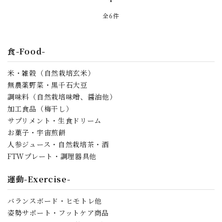
全6件
食-Food-
米・雑穀（自然栽培玄米）
無農薬野菜・黒千石大豆
調味料（自然栽培味噌、醤油他）
加工食品（梅干し）
サプリメント・生食ドリーム
お菓子・宇宙煎餅
人参ジュース・自然栽培茶・酒
FTWプレート・調理器具他
運動-Exercise-
バランスボード・ヒモトレ他
姿勢サポート・フットケア商品