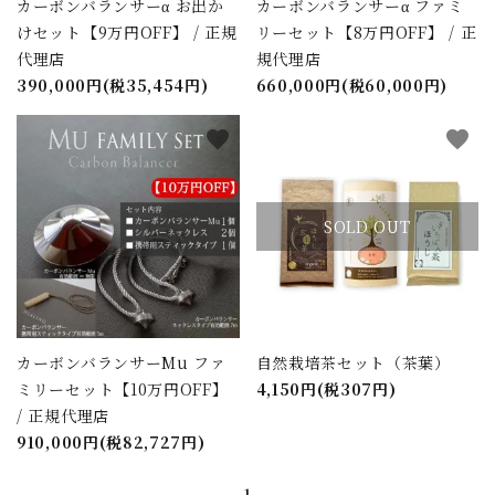
カーボンバランサーα お出か
カーボンバランサーα ファミ
けセット【9万円OFF】 / 正規
リーセット【8万円OFF】 / 正
代理店
規代理店
390,000円(税35,454円)
660,000円(税60,000円)
favorite
favorite
close
SOLD OUT
キーワード
カテゴリー
カーボンバランサーMu ファ
自然栽培茶セット（茶葉）
ミリーセット【10万円OFF】
4,150円(税307円)
/ 正規代理店
910,000円(税82,727円)
検索する
1