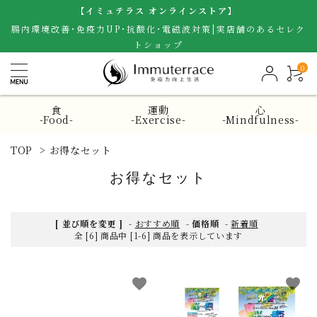
【イミュテラス オンラインストア】
腸内環境改善･免疫力UP･抗酸化･電磁波対策|実店舗のあるセレク
トショップ
0
食
運動
心
-Food-
-Exercise-
-Mindfulness-
TOP
>
お得なセット
お得なセット
[ 並び順を変更 ]
-
おすすめ順
-
価格順
-
新着順
全 [6] 商品中 [1-6] 商品を表示しています
favorite
favorite