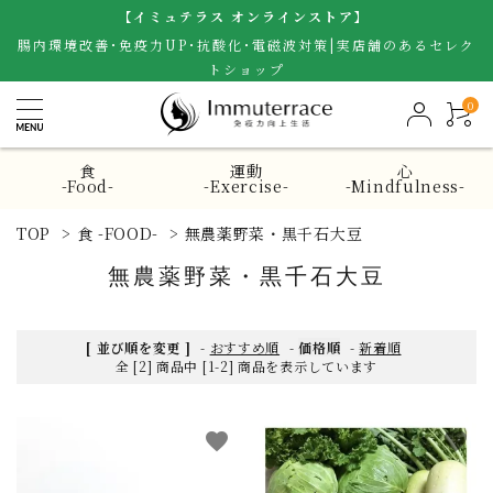
【イミュテラス オンラインストア】
腸内環境改善･免疫力UP･抗酸化･電磁波対策|実店舗のあるセレク
トショップ
0
食
運動
心
-Food-
-Exercise-
-Mindfulness-
TOP
>
食 -FOOD-
>
無農薬野菜・黒千石大豆
無農薬野菜・黒千石大豆
[ 並び順を変更 ]
-
おすすめ順
-
価格順
-
新着順
全 [2] 商品中 [1-2] 商品を表示しています
favorite
favorite