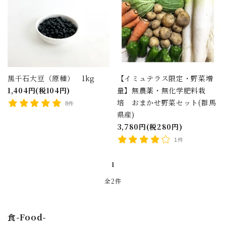
黒千石大豆（原種） 1kg
【イミュテラス限定・野菜増
1,404円(税104円)
量】無農薬・無化学肥料栽
培 おまかせ野菜セット(群馬
8件
県産)
3,780円(税280円)
1件
1
close
全2件
キーワード
食-Food-