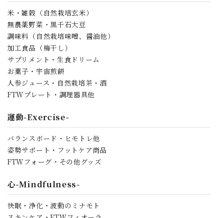
米・雑穀（自然栽培玄米）
カテゴリー
無農薬野菜・黒千石大豆
調味料（自然栽培味噌、醤油他）
加工食品（梅干し）
サプリメント・生食ドリーム
お菓子・宇宙煎餅
検索する
人参ジュース・自然栽培茶・酒
FTWプレート・調理器具他
運動-Exercise-
バランスボード・ヒモトレ他
姿勢サポート・フットケア商品
FTWフォーグ・その他グッズ
心-Mindfulness-
快眠・浄化・波動のミナモト
スキンケア・FTWフィオーラ