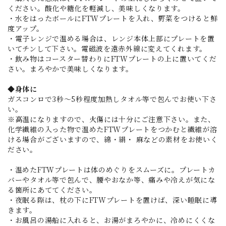
ください。酸化や糖化を軽減し、美味しくなります。
・水をはったボールにFTWプレートを入れ、野菜をつけると鮮
度アップ。
・電子レンジで温める場合は、レンジ本体上部にプレートを置
いてチンして下さい。電磁波を遠赤外線に変えてくれます。
・飲み物はコースター替わりにFTWプレートの上に置いてくだ
さい。まろやかで美味しくなります。
◆身体に
ガスコンロで3秒～5秒程度加熱しタオル等で包んでお使い下さ
い。
※高温になりますので、火傷には十分にご注意下さい。また、
化学繊維の入った物で温めたFTWプレートをつかむと繊維が溶
ける場合がございますので、綿・絹・ 麻などの素材をお使いく
ださい。
・温めたFTWプレートは体のめぐりをスムーズに。プレートカ
バーやタオル等で包んで、腰やおなか等、痛みや冷えが気にな
る箇所にあててください。
・夜眠る際は、枕の下にFTWプレートを置けば、深い睡眠に導
きます。
・お風呂の湯船に入れると、お湯がまろやかに、冷めにくくな