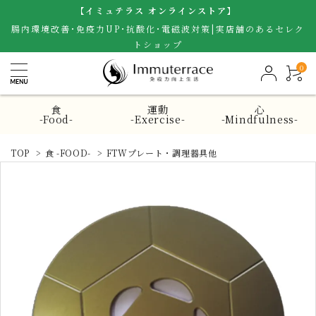
【イミュテラス オンラインストア】
腸内環境改善･免疫力UP･抗酸化･電磁波対策|実店舗のあるセレク
トショップ
0
食
運動
心
-Food-
-Exercise-
-Mindfulness-
TOP
>
食 -FOOD-
>
FTWプレート・調理器具他