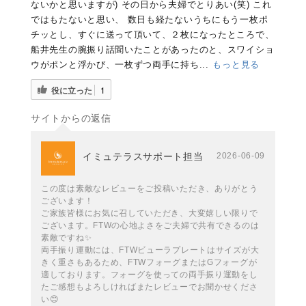
ないかと思いますが) その日から夫婦でとりあい(笑) これ
ではもたないと思い、 数日も経たないうちにもう一枚ポ
チッとし、すぐに送って頂いて、２枚になったところで、
船井先生の腕振り話聞いたことがあったのと、スワイショ
ウがポンと浮かび、一枚ずつ両手に持ち...
もっと見る
役に立った
1
サイトからの返信
イミュテラスサポート担当
2026-06-09
この度は素敵なレビューをご投稿いただき、ありがとう
ございます！
ご家族皆様にお気に召していただき、大変嬉しい限りで
ございます。FTWの心地よさをご夫婦で共有できるのは
素敵ですね✨
両手振り運動には、FTWビューラプレートはサイズが大
きく重さもあるため、FTWフォーグまたはGフォーグが
適しております。フォーグを使っての両手振り運動をし
たご感想もよろしければまたレビューでお聞かせくださ
い😊