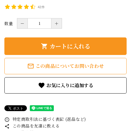
42件
数量
－
＋
カートに入れる
shopping_cart
mail_outline
この商品についてお問い合わせ
favorite
特定商取引法に基づく表記 (返品など)
error_outline
この商品を友達に教える
share