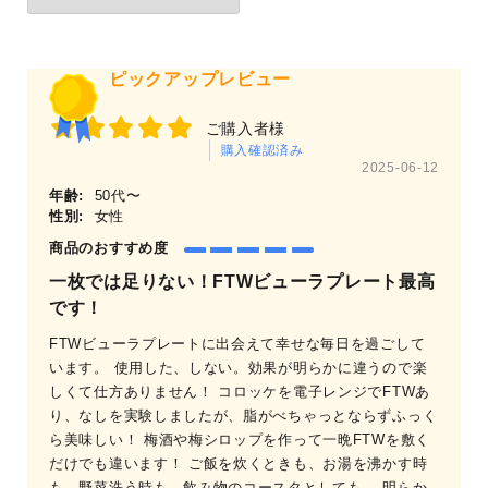
ピックアップレビュー
ご購入者様
購入確認済み
2025-06-12
年齢:
50代〜
性別:
女性
商品のおすすめ度
一枚では足りない！FTWビューラプレート最高
です！
FTWビューラプレートに出会えて幸せな毎日を過ごして
います。 使用した、しない。効果が明らかに違うので楽
しくて仕方ありません！ コロッケを電子レンジでFTWあ
り、なしを実験しましたが、脂がべちゃっとならずふっく
ら美味しい！ 梅酒や梅シロップを作って一晩FTWを敷く
だけでも違います！ ご飯を炊くときも、お湯を沸かす時
も。野菜洗う時も、飲み物のコースタとしても。 明らか