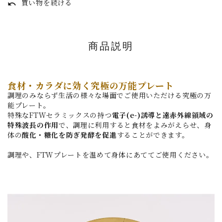
買い物を続ける
undo
商品説明
食材・カラダに効く究極の万能プレート
調理のみならず生活の様々な場面でご使用いただける究極の万
能プレート。
特殊なFTWセラミックスの持つ
電子(e-)誘導と遠赤外線領域の
特殊波長の作用
で、調理に利用すると食材をよみがえらせ、身
体の
酸化・糖化を防ぎ発酵を促進
することができます。
調理や、FTWプレートを温めて身体にあててご使用ください。