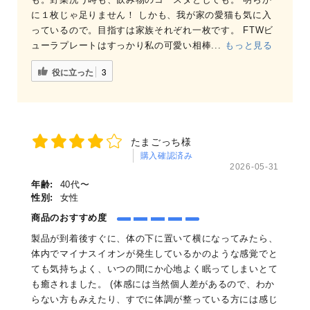
に１枚じゃ足りません！ しかも、我が家の愛猫も気に入
っているので。目指すは家族それぞれ一枚です。 FTWビ
ューラプレートはすっかり私の可愛い相棒...
もっと見る
役に立った
3
たまごっち様
購入確認済み
2026-05-31
年齢:
40代〜
性別:
女性
商品のおすすめ度
製品が到着後すぐに、体の下に置いて横になってみたら、
体内でマイナスイオンが発生しているかのような感覚でと
ても気持ちよく、いつの間にか心地よく眠ってしまいとて
も癒されました。 (体感には当然個人差があるので、わか
らない方もみえたり、すでに体調が整っている方には感じ