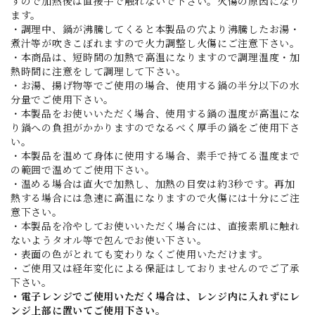
すので加熱後は直接手で触れないで下さい。火傷の原因になり
ます。
・調理中、鍋が沸騰してくると本製品の穴より沸騰したお湯・
煮汁等が吹きこぼれますので火力調整し火傷にご注意下さい。
・本商品は、短時間の加熱で高温になりますので調理温度・加
熱時間に注意をして調理して下さい。
・お湯、揚げ物等でご使用の場合、使用する鍋の半分以下の水
分量でご使用下さい。
・本製品をお使いいただく場合、使用する鍋の温度が高温にな
り鍋への負担がかかりますのでなるべく厚手の鍋をご使用下さ
い。
・本製品を温めて身体に使用する場合、素手で持てる温度まで
の範囲で温めてご使用下さい。
・温める場合は直火で加熱し、加熱の目安は約3秒です。再加
熱する場合には急速に高温になりますので火傷には十分にご注
意下さい。
・本製品を冷やしてお使いいただく場合には、直接素肌に触れ
ないようタオル等で包んでお使い下さい。
・表面の色がとれても変わりなくご使用いただけます。
・ご使用又は経年変化による保証はしておりませんのでご了承
下さい。
・電子レンジでご使用いただく場合は、レンジ内に入れずにレ
ンジ上部に置いてご使用下さい。