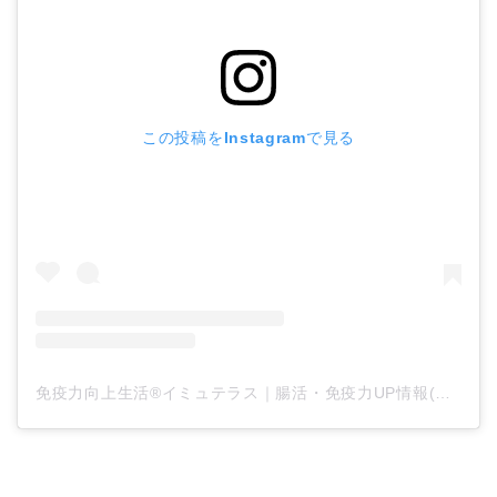
この投稿をInstagramで見る
免疫力向上生活®イミュテラス｜腸活・免疫力UP情報(@immuterrace.jp)がシェアした投稿