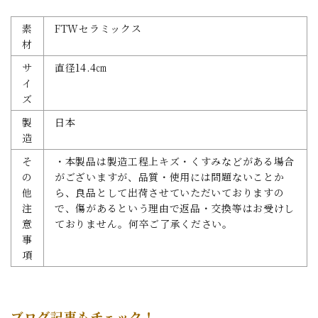
素
FTWセラミックス
材
サ
直径14.4㎝
イ
ズ
製
日本
造
そ
・本製品は製造工程上キズ・くすみなどがある場合
の
がございますが、品質・使用には問題ないことか
他
ら、良品として出荷させていただいておりますの
注
で、傷があるという理由で返品・交換等はお受けし
意
ておりません。何卒ご了承ください。
事
項
ブログ記事もチェック！