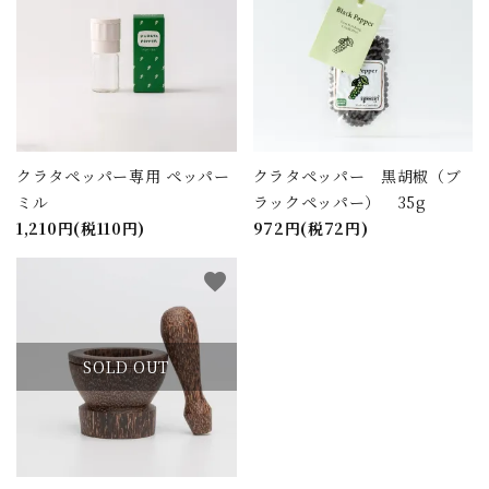
クラタペッパー専用 ペッパー
クラタペッパー 黒胡椒（ブ
ミル
ラックペッパー） 35g
1,210円(税110円)
972円(税72円)
favorite
SOLD OUT