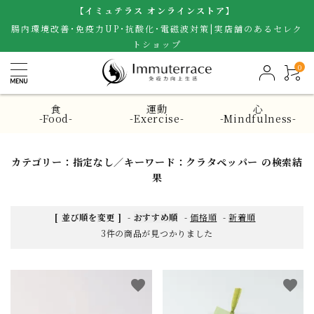
【イミュテラス オンラインストア】
腸内環境改善･免疫力UP･抗酸化･電磁波対策|実店舗のあるセレク
トショップ
0
食
運動
心
-Food-
-Exercise-
-Mindfulness-
カテゴリー：指定なし／キーワード：クラタペッパー の検索結
果
[ 並び順を変更 ]
-
おすすめ順
-
価格順
-
新着順
3件の商品が見つかりました
favorite
favorite