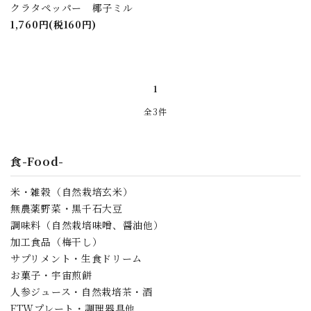
close
クラタペッパー 椰子ミル
1,760円(税160円)
キーワード
1
カテゴリー
全3件
食-Food-
検索する
米・雑穀（自然栽培玄米）
無農薬野菜・黒千石大豆
調味料（自然栽培味噌、醤油他）
加工食品（梅干し）
サプリメント・生食ドリーム
お菓子・宇宙煎餅
人参ジュース・自然栽培茶・酒
FTWプレート・調理器具他