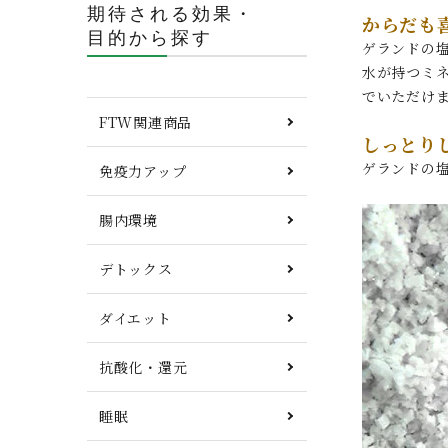
期待される効果・
からだも
目的から探す
ゲランドの
水が持つミ
でいただけ
FTW関連商品
しっとり
ゲランドの
免疫力アップ
腸内環境
デトックス
ダイエット
抗酸化・還元
睡眠