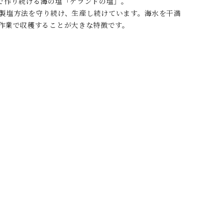
で作り続ける海の塩「ゲランドの塩」。
の製塩方法を守り続け、生産し続けています。海水を干満
作業で収穫することが大きな特徴です。