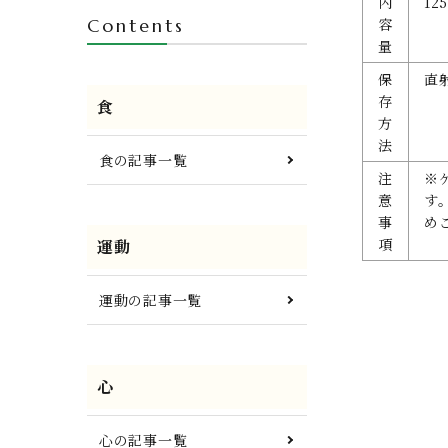
内
12
Contents
容
量
保
直
存
食
方
法
食の記事一覧
注
※
意
す
事
め
項
運動
運動の記事一覧
心
心の記事一覧