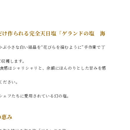
だけ作られる完全天日塩「ゲランドの塩 海
かぶ小さな白い結晶を“花びらを摘むように”手作業で丁
て収穫します。
。食感はシャリシャリと、余韻にほんのりとした甘みを感
ください。
シェフたちに愛用されている幻の塩。
の恵み