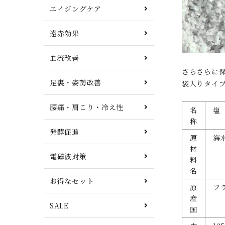
エイジングケア
遠赤効果
血流改善
さらさらに
足裏・姿勢改善
袋入りタイ
腰痛・肩こり・冷え性
名
塩
称
発酵促進
原
海
材
電磁波対策
料
名
お得なセット
原
フ
産
SALE
国