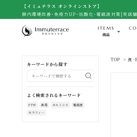
【イミュテラス オンラインストア】
腸内環境改善･免疫力UP･抗酸化･電磁波対策|実店
ITEMS
CO
商品
食-Food-
TOP
>
食 -
キーワードから探す
米・雑穀（自然栽培玄米）
無農薬野菜・黒千石大豆
調味料（自然栽培味噌、醤油他）
よく検索されるキーワード
加工食品（梅干し）
FTW
真菰
ホルミシス
電磁波
サプリメント・生食ドリーム
セラフィ―
お菓子・宇宙煎餅
人参ジュース・自然栽培茶・酒