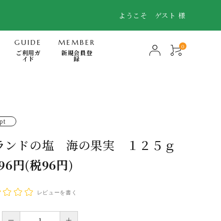
ようこそ ゲスト 様
GUIDE
MEMBER
0
ご利用ガ
新規会員登
イド
録
-Mindfulness-
快眠・浄化・波動のミナモト
pt
スキンケア・FTWフィオーラ
ランドの塩 海の果実 １２５ｇ
電磁波対策商品
296円(税96円)
書籍
日用品（無添加洗剤、歯磨き他）
レビューを書く
－
＋