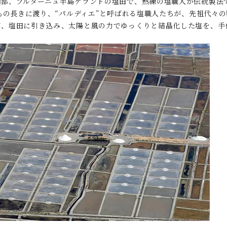
西部、ブルターニュ半島ゲランドの塩田で、熟練の塩職人が伝統製法
上もの長きに渡り、“パルディエ”と呼ばれる塩職人たちが、先祖代々
て、塩田に引き込み、太陽と風の力でゆっくりと結晶化した塩を、手