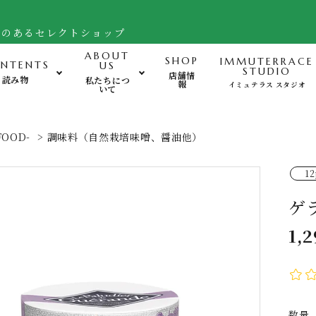
舗のあるセレクトショップ
ABOUT
SHOP
IMMUTERRACE
NTENTS
US
STUDIO
店舗情
読み物
私たちにつ
報
イミュテラス スタジオ
いて
運動-Exercise-
心
FOOD-
>
調味料（自然栽培味噌、醤油他）
バランスボード・ヒモトレ他
12
姿勢サポート・フットケア用品
ゲ
FTWフォーグ・その他グッズ
1,
数量