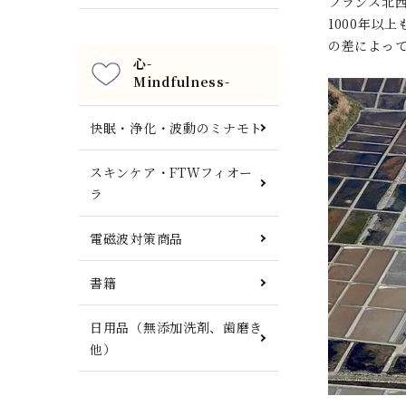
フランス北
1000年以
の差によっ
心-
Mindfulness-
快眠・浄化・波動のミナモト
スキンケア・FTWフィオー
ラ
電磁波対策商品
書籍
日用品（無添加洗剤、歯磨き
他）