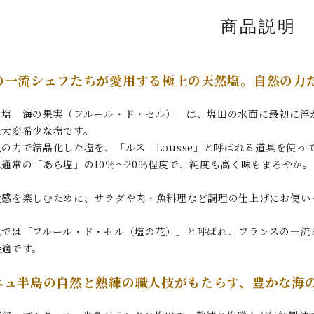
商品説明
の一流シェフたちが愛用する極上の天然塩。自然の力
の塩 海の果実（フルール・ド・セル）」は、塩田の水面に最初に浮
た大変希少な塩です。
の力で結晶化した塩を、「ルス Lousse」と呼ばれる道具を使っ
通常の「あら塩」の10％～20％程度で、純度も高く味もまろやか
。
食感を楽しむために、サラダや肉・魚料理など調理の仕上げにお使い
地では「フルール・ド・セル（塩の花）」と呼ばれ、フランスの一流
最適です。
ニュ半島の自然と熟練の職人技がもたらす、豊かな海