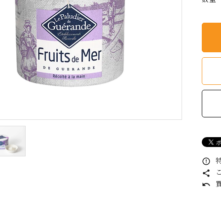
特
error_outline
こ
share
買
undo