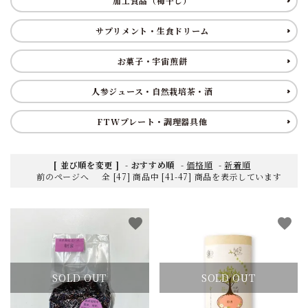
加工食品（梅干し）
サプリメント・生食ドリーム
お菓子・宇宙煎餅
人参ジュース・自然栽培茶・酒
FTWプレート・調理器具他
[ 並び順を変更 ]
-
おすすめ順
-
価格順
-
新着順
前のページへ
全 [47] 商品中 [41-47] 商品を表示しています
favorite
favorite
SOLD OUT
SOLD OUT