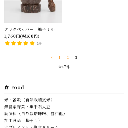
クラタペッパー 椰子ミル
1,760円(税160円)
1件
<
1
2
3
全47件
食-Food-
米・雑穀（自然栽培玄米）
無農薬野菜・黒千石大豆
調味料（自然栽培味噌、醤油他）
加工食品（梅干し）
サプリメント・生食ドリーム