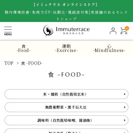
【イミュテラス オンラインストア】
腸内環境改善･免疫力UP･抗酸化･電磁波対策|実店舗のあるセレク
トショップ
0
食
運動
心
-Food-
-Exercise-
-Mindfulness-
TOP
>
食 -FOOD-
食 -FOOD-
米・雑穀（自然栽培玄米）
無農薬野菜・黒千石大豆
調味料（自然栽培味噌、醤油他）