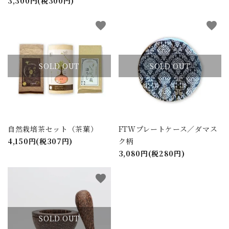
3,300円(税300円)
close
favorite
favorite
キーワード
SOLD OUT
SOLD OUT
カテゴリー
自然栽培茶セット（茶葉）
FTWプレートケース／ダマス
4,150円(税307円)
ク柄
3,080円(税280円)
検索する
favorite
SOLD OUT