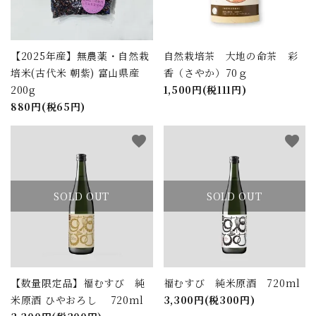
【2025年産】無農薬・自然栽
自然栽培茶 大地の命茶 彩
培米(古代米 朝紫) 富山県産
香（さやか）70ｇ
200g
1,500円(税111円)
880円(税65円)
favorite
favorite
SOLD OUT
SOLD OUT
【数量限定品】福むすび 純
福むすび 純米原酒 720ml
米原酒 ひやおろし 720ml
3,300円(税300円)