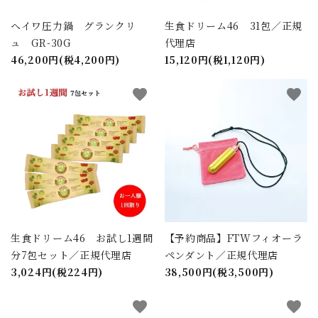
ヘイワ圧力鍋 グランクリ
生食ドリーム46 31包／正規
ュ GR-30G
代理店
46,200円(税4,200円)
15,120円(税1,120円)
favorite
favorite
生食ドリーム46 お試し1週間
【予約商品】FTWフィオーラ
分7包セット／正規代理店
ペンダント／正規代理店
3,024円(税224円)
38,500円(税3,500円)
favorite
favorite