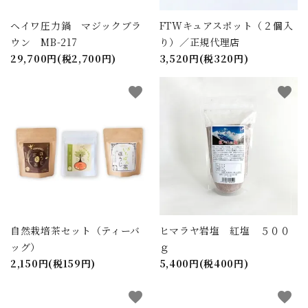
ヘイワ圧力鍋 マジックブラ
FTWキュアスポット（２個入
ウン MB-217
り）／正規代理店
29,700円(税2,700円)
3,520円(税320円)
favorite
favorite
close
自然栽培茶セット（ティーバ
ヒマラヤ岩塩 紅塩 ５００
ッグ）
ｇ
2,150円(税159円)
5,400円(税400円)
キーワード
favorite
favorite