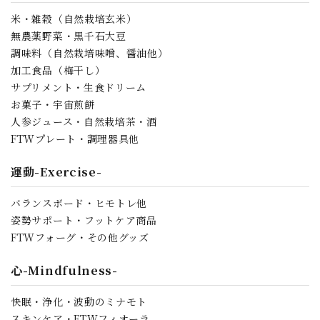
米・雑穀（自然栽培玄米）
無農薬野菜・黒千石大豆
調味料（自然栽培味噌、醤油他）
加工食品（梅干し）
サプリメント・生食ドリーム
お菓子・宇宙煎餅
人参ジュース・自然栽培茶・酒
FTWプレート・調理器具他
運動-Exercise-
バランスボード・ヒモトレ他
姿勢サポート・フットケア商品
FTWフォーグ・その他グッズ
心-Mindfulness-
快眠・浄化・波動のミナモト
スキンケア・FTWフィオーラ