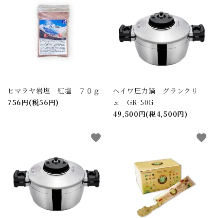
カテゴリー
検索する
ヒマラヤ岩塩 紅塩 ７０ｇ
ヘイワ圧力鍋 グランクリ
756円(税56円)
ュ GR-50G
49,500円(税4,500円)
favorite
favorite