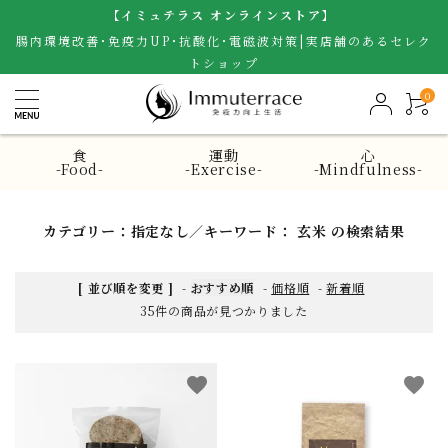
【イミュテラス オンラインストア】
腸内環境改善･免疫力UP･抗酸化･電磁波対策|実店舗のあるセレク
トショップ
0
食
運動
心
-Food-
-Exercise-
-Mindfulness-
カテゴリー：指定なし／キーワード： 玄米 の検索結果
[ 並び順を変更 ]
-
おすすめ順
-
価格順
-
新着順
35件の商品が見つかりました
favorite
favorite