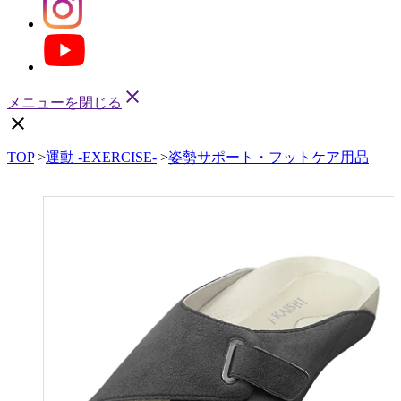
close
メニューを閉じる
close
TOP
>
運動 -EXERCISE-
>
姿勢サポート・フットケア用品