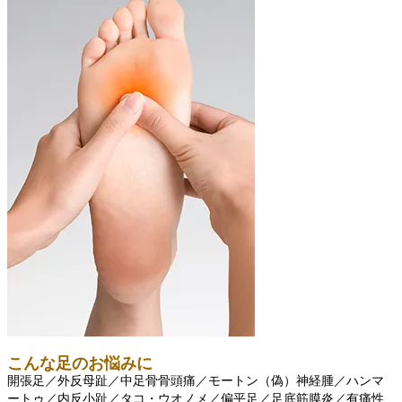
こんな足のお悩みに
開張足／外反母趾／中足骨骨頭痛／モートン（偽）神経腫／ハンマ
ートゥ／内反小趾／タコ・ウオノメ／偏平足／足底筋膜炎／有痛性