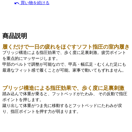
undo
買い物を続ける
商品説明
履くだけで一日の疲れをほぐすソフト指圧の室内履き
ブリッジ構造による指圧効果で、歩く度に足裏刺激。疲労ポイント
を重点的にマッサージします。
甲部のベルトで調整が可能なので、甲高・幅広足・むくんだ足にも
最適なフィット感で履くことが可能。家事で動いてもずれません。
ブリッジ構造による指圧効果で、歩く度に足裏刺激
踏み込んで体重が乗ると、フットベッドがたわみ、 その反動で指圧
ポイントを押します。
蹴り出して体重がつま先に移動するとフットベッドにたわみが戻
り、指圧ポイントを押す力が弱まります。