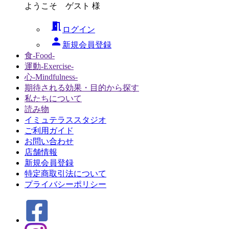
ようこそ ゲスト 様
meeting_room
ログイン
person
新規会員登録
食-Food-
運動-Exercise-
心-Mindfulness-
期待される効果・目的から探す
私たちについて
読み物
イミュテラススタジオ
ご利用ガイド
お問い合わせ
店舗情報
新規会員登録
特定商取引法について
プライバシーポリシー