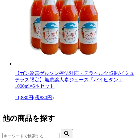
【ガン改善ゲルソン療法対応・テラヘルツ照射/イミュ
テラス限定】無農薬人参ジュース「パイビタン」
1000ml×6本セット
11,880円(税880円)
他の商品を探す
search