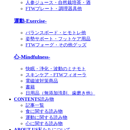
人参ジュース・自然栽培茶・酒
FTWプレート・調理器具他
運動-Exercise-
バランスボード・ヒモトレ他
姿勢サポート・フットケア用品
FTWフォーグ・その他グッズ
心-Mindfulness-
快眠・浄化・波動のミナモト
スキンケア・FTWフィオーラ
電磁波対策商品
書籍
日用品（無添加洗剤、歯磨き他）
CONTENTS
読み物
記事一覧
食に関する読み物
運動に関する読み物
心に関する読み物
ABOUT US
私たちについて