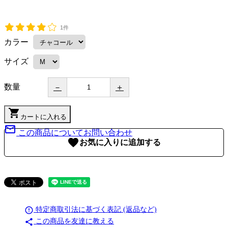
1件
カラー
サイズ
数量
－
＋
shopping_cart
カートに入れる
mail_outline
この商品についてお問い合わせ
favorite
error_outline
特定商取引法に基づく表記 (返品など)
share
この商品を友達に教える