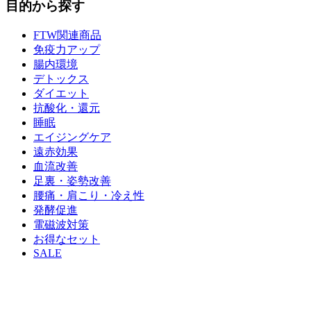
目的から探す
FTW関連商品
免疫力アップ
腸内環境
デトックス
ダイエット
抗酸化・還元
睡眠
エイジングケア
遠赤効果
血流改善
足裏・姿勢改善
腰痛・肩こり・冷え性
発酵促進
電磁波対策
お得なセット
SALE