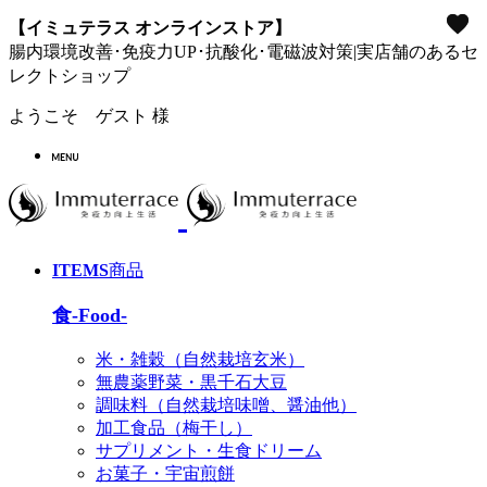
favorite
favorite
favorite
favorite
【イミュテラス オンラインストア】
腸内環境改善･免疫力UP･抗酸化･電磁波対策|実店舗のあるセ
レクトショップ
ようこそ ゲスト 様
ITEMS
商品
食-Food-
米・雑穀（自然栽培玄米）
無農薬野菜・黒千石大豆
調味料（自然栽培味噌、醤油他）
加工食品（梅干し）
サプリメント・生食ドリーム
お菓子・宇宙煎餅