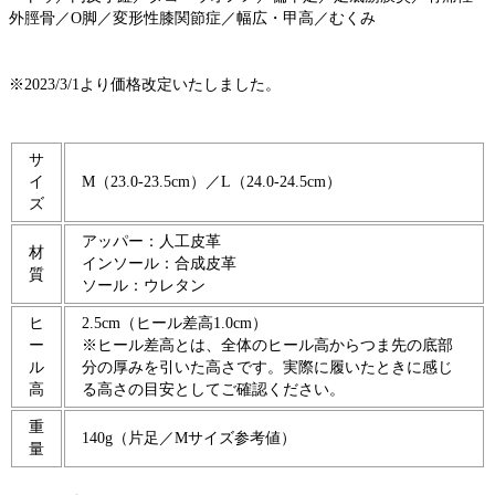
外脛骨／O脚／変形性膝関節症／幅広・甲高／むくみ
※2023/3/1より価格改定いたしました。
サ
イ
M（23.0-23.5cm）／L（24.0-24.5cm）
ズ
アッパー：人工皮革
材
インソール：合成皮革
質
ソール：ウレタン
ヒ
2.5cm（ヒール差高1.0cm）
ー
※ヒール差高とは、全体のヒール高からつま先の底部
ル
分の厚みを引いた高さです。実際に履いたときに感じ
高
る高さの目安としてご確認ください。
重
140g（片足／Mサイズ参考値）
量