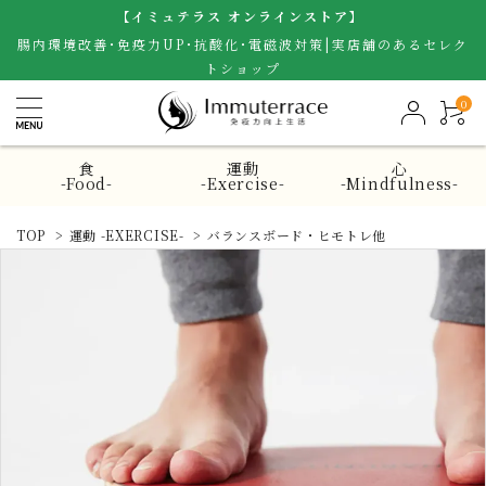
【イミュテラス オンラインストア】
腸内環境改善･免疫力UP･抗酸化･電磁波対策|実店舗のあるセレク
トショップ
0
食
運動
心
-Food-
-Exercise-
-Mindfulness-
TOP
>
運動 -EXERCISE-
>
バランスボード・ヒモトレ他