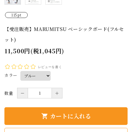
115pt
【受注販売】MARUMITSU ベーシックボード(フルセ
ット)
11,500円(税1,045円)
レビューを書く
カラー
数量
－
＋
カートに入れる
shopping_cart