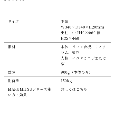
サイズ
本体：
W340×D340×H20mm
支柱：中 H40×Φ60 低
H25×Φ60
素材
本体：ラワン合板、リノリ
ウム、塗料
支柱：イタヤカエデまたは
桜
重さ
900g（本体のみ）
耐荷重
150kg
MARUMITSUシリーズ使
詳しくはこちら
い方・効果