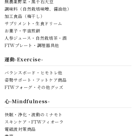
無農薬野菜・黒千石大豆
調味料（自然栽培味噌、醤油他）
加工食品（梅干し）
サプリメント・生食ドリーム
お菓子・宇宙煎餅
人参ジュース・自然栽培茶・酒
FTWプレート・調理器具他
運動-Exercise-
バランスボード・ヒモトレ他
姿勢サポート・フットケア商品
FTWフォーグ・その他グッズ
心-Mindfulness-
快眠・浄化・波動のミナモト
スキンケア・FTWフィオーラ
電磁波対策商品