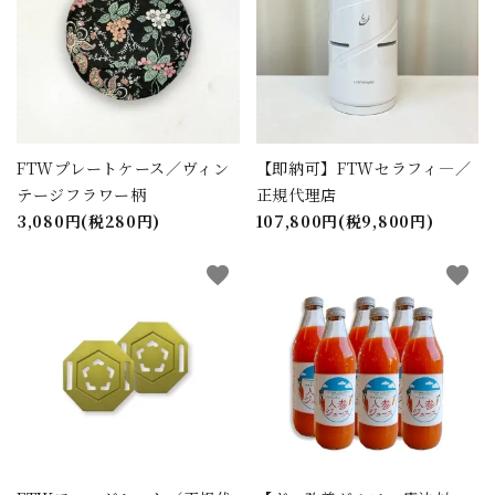
FTWプレートケース／ヴィン
【即納可】FTWセラフィ―／
テージフラワー柄
正規代理店
3,080円(税280円)
107,800円(税9,800円)
favorite
favorite