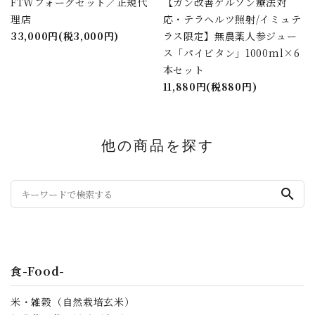
FTWフォーグセット／正規代
【ガン改善ゲルソン療法対
理店
応・テラヘルツ照射/イミュテ
33,000円(税3,000円)
ラス限定】無農薬人参ジュー
ス「パイビタン」1000ml×6
本セット
11,880円(税880円)
他の商品を探す
search
食-Food-
米・雑穀（自然栽培玄米）