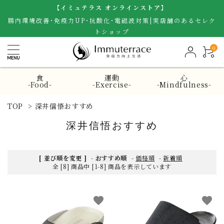
【イミュテラス オンラインストア】
腸内環境改善･免疫力UP･抗酸化･電磁波対策|実店舗のあるセレク
トショップ
0
食
運動
心
-Food-
-Exercise-
-Mindfulness-
TOP
>
深井信悟おすすめ
深井信悟おすすめ
[ 並び順を変更 ]
-
おすすめ順
-
価格順
-
新着順
全 [8] 商品中 [1-8] 商品を表示しています
favorite
favorite