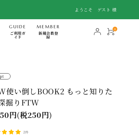
ようこそ ゲスト 様
GUIDE
MEMBER
0
ご利用ガ
新規会員登
イド
録
-Mindfulness-
快眠・浄化・波動のミナモト
pt
スキンケア・FTWフィオーラ
TW使い倒しBOOK2 もっと知りた
電磁波対策商品
!深掘りFTW
書籍
750円(税250円)
日用品（無添加洗剤、歯磨き他）
2件