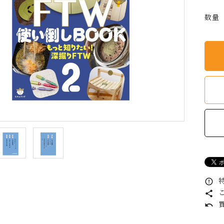
数量
特
error_outline
こ
share
買
undo