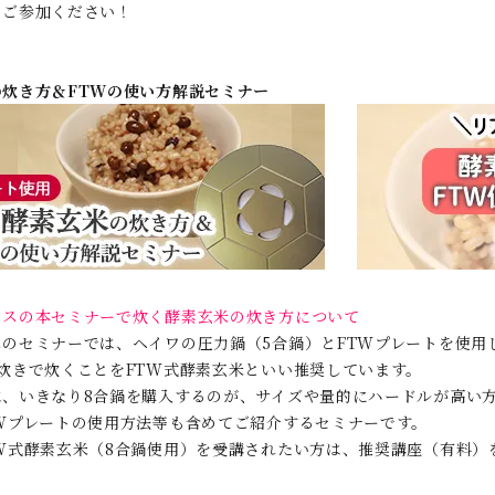
もご参加ください！
の炊き方＆FTWの使い方解説セミナー
ラスの本セミナーで炊く酵素玄米の炊き方について
のセミナーでは、ヘイワの圧力鍋（5合鍋）とFTWプレートを使用
炊きで炊くことをFTW式酵素玄米といい推奨しています。
は、いきなり8合鍋を購入するのが、サイズや量的にハードルが高い
TWプレートの使用方法等も含めてご紹介するセミナーです。
TW式酵素玄米（8合鍋使用）を受講されたい方は、推奨講座（有料）