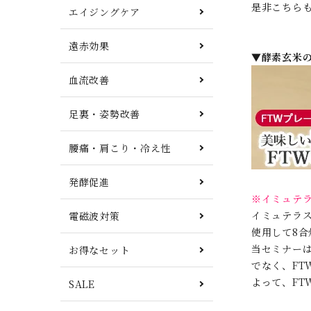
是非こちら
エイジングケア
遠赤効果
▼酵素玄米
血流改善
足裏・姿勢改善
腰痛・肩こり・冷え性
発酵促進
※イミュテ
イミュテラス
電磁波対策
使用して8合
当セミナー
お得なセット
でなく、F
よって、F
SALE