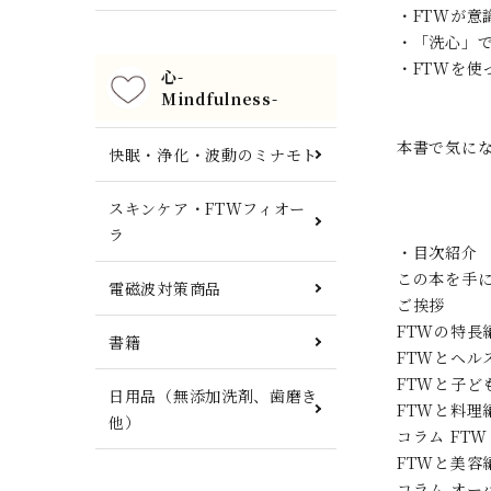
・FTWが意
・「洗心」
・FTWを使
心-
Mindfulness-
本書で気に
快眠・浄化・波動のミナモト
スキンケア・FTWフィオー
ラ
・目次紹介
この本を手
電磁波対策商品
ご挨拶
FTWの特長
書籍
FTWとヘル
FTWと子ど
日用品（無添加洗剤、歯磨き
FTWと料理
他）
コラム FT
FTWと美容
コラム オー