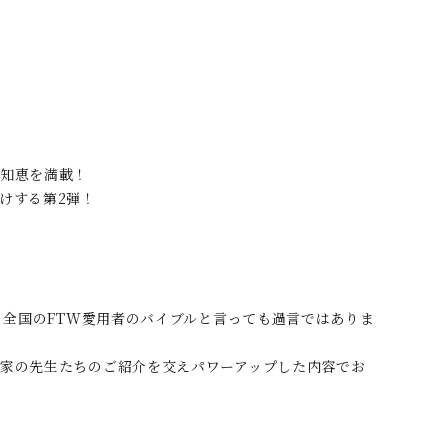
す知恵を満載！
けする第2弾！
、全国のFTW愛用者のバイブルと言っても過言ではありま
術家の先生たちのご紹介を交えパワーアップした内容でお