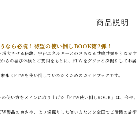
商品説明
使うなら必読！待望の使い倒しBOOK第2弾！
果を増大させる秘訣、宇宙エネルギーとのさらなる共鳴共振をうなが
からの喜び体験とご質問をもとに、FTWをググッと深掘りしてお届
く末永くFTWを使い倒していただくためのガイドブックです。
トの使い方をメインに取り上げた『FTW使い倒しBOOK』は、今や
FTW製品の良さや、より深掘りした使い方などを全国でご活躍の施
！