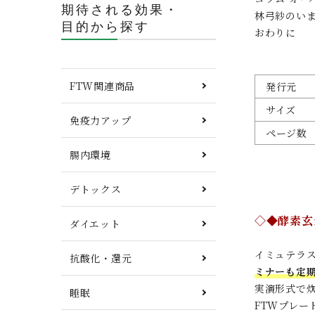
期待される効果・
林弓紗のい
目的から探す
おわりに
FTW関連商品
発行元
サイズ
免疫力アップ
ページ数
腸内環境
デトックス
◇◆酵素玄
ダイエット
イミュテラ
抗酸化・還元
ミナーも定
実演形式で
睡眠
FTWプレ