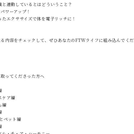
識と連動しているとはどういうこと？
でパワーアップ！
ったエクササイズで体を電子リッチに！
なる内容をチェックして、ぜひあなたのFTWライフに組み込んでく
に取ってくださった方へ
編
スケア編
も編
編
Wとペット編
編
バル・チェア・ハーモニー