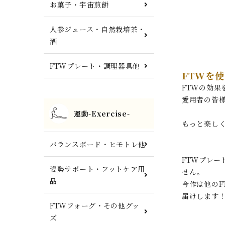
お菓子・宇宙煎餅
人参ジュース・自然栽培茶・
酒
FTWプレート・調理器具他
FTWを
FTWの効
愛用者の皆様
運動-Exercise-
もっと楽し
バランスボード・ヒモトレ他
FTWプレー
姿勢サポート・フットケア用
せん。
品
今作は他の
届けします
FTWフォーグ・その他グッ
ズ