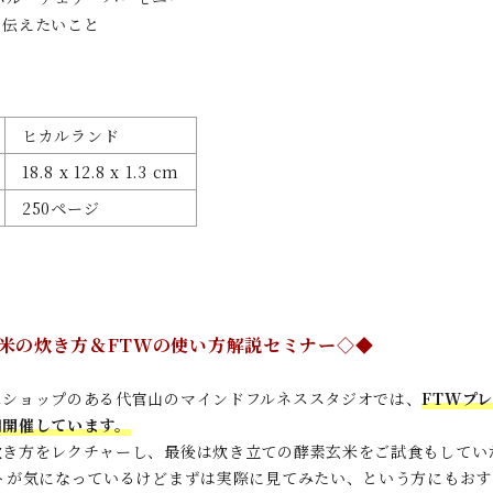
ま伝えたいこと
ヒカルランド
18.8 x 12.8 x 1.3 cm
250ページ
米の炊き方＆FTWの使い方解説セミナー◇◆
スショップのある代官山のマインドフルネススタジオでは、
FTWプ
期開催しています。
炊き方をレクチャーし、最後は炊き立ての酵素玄米をご試食もしてい
ートが気になっているけどまずは実際に見てみたい、という方にもおす