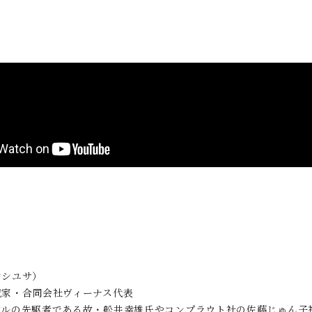
ヤシユサ）
究家・合同会社ヴィーナス代表
アルの先駆者である故・舩井幸雄氏やコンプラウト社の佐藤じゅん子