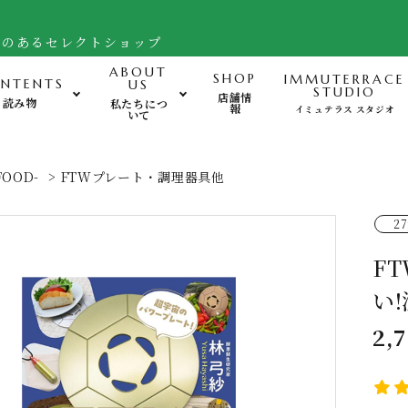
舗のあるセレクトショップ
ABOUT
SHOP
IMMUTERRACE
NTENTS
US
STUDIO
店舗情
読み物
私たちにつ
報
イミュテラス スタジオ
いて
運動-Exercise-
心
FOOD-
>
FTWプレート・調理器具他
バランスボード・ヒモトレ他
27
姿勢サポート・フットケア用品
F
FTWフォーグ・その他グッズ
い
2,