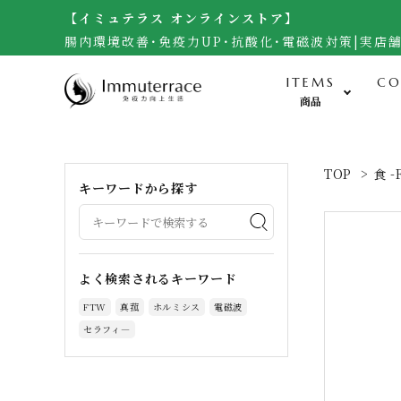
【イミュテラス オンラインストア】
腸内環境改善･免疫力UP･抗酸化･電磁波対策|実店
ITEMS
CO
商品
食-Food-
TOP
>
食 -
キーワードから探す
米・雑穀（自然栽培玄米）
無農薬野菜・黒千石大豆
調味料（自然栽培味噌、醤油他）
よく検索されるキーワード
加工食品（梅干し）
FTW
真菰
ホルミシス
電磁波
サプリメント・生食ドリーム
セラフィ―
お菓子・宇宙煎餅
人参ジュース・自然栽培茶・酒