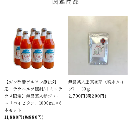
関連商品
【ガン改善ゲルソン療法対
無農薬大王真菰茶（粉末タイ
応・テラヘルツ照射/イミュテ
プ） 30ｇ
ラス限定】無農薬人参ジュー
2,700円(税200円)
ス「パイビタン」1000ml×6
本セット
11,880円(税880円)