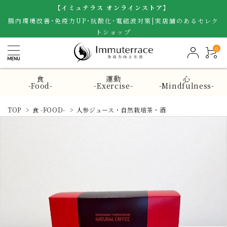
【イミュテラス オンラインストア】
腸内環境改善･免疫力UP･抗酸化･電磁波対策|実店舗のあるセレク
トショップ
0
食
運動
心
-Food-
-Exercise-
-Mindfulness-
TOP
>
食 -FOOD-
>
人参ジュース・自然栽培茶・酒