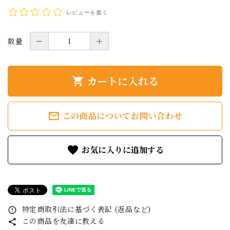
レビューを書く
数量
－
＋
カートに入れる
shopping_cart
mail_outline
この商品についてお問い合わせ
favorite
特定商取引法に基づく表記 (返品など)
error_outline
この商品を友達に教える
share