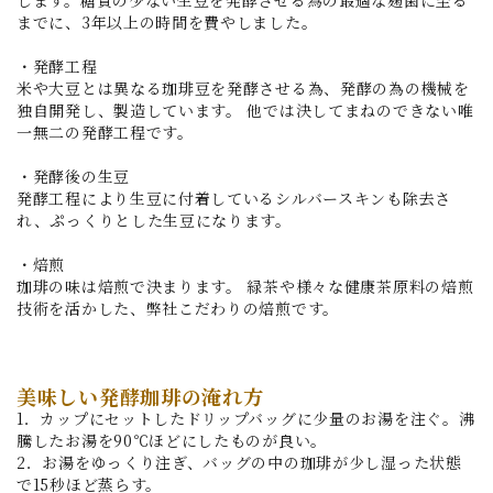
までに、3年以上の時間を費やしました。
・発酵工程
米や大豆とは異なる珈琲豆を発酵させる為、発酵の為の機械を
独自開発し、製造しています。 他では決してまねのできない唯
一無二の発酵工程です。
・発酵後の生豆
発酵工程により生豆に付着しているシルバースキンも除去さ
れ、ぷっくりとした生豆になります。
・焙煎
珈琲の味は焙煎で決まります。 緑茶や様々な健康茶原料の焙煎
技術を活かした、弊社こだわりの焙煎です。
美味しい発酵珈琲の淹れ方
1．カップにセットしたドリップバッグに少量のお湯を注ぐ。沸
騰したお湯を90℃ほどにしたものが良い。
2．お湯をゆっくり注ぎ、バッグの中の珈琲が少し湿った状態
で15秒ほど蒸らす。