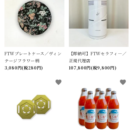
FTWプレートケース／ヴィン
【即納可】FTWセラフィ―／
テージフラワー柄
正規代理店
3,080円(税280円)
107,800円(税9,800円)
favorite
favorite