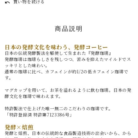
買い物を続ける
undo
商品説明
日本の発酵文化を味わう、発酵コーヒー
日本の伝統発酵製法を駆使して生まれた『発酵珈琲』
発酵珈琲は珈琲らしさを残しつつ、苦みを抑えたマイルドでス
ッキリとした味わい。
通常の珈琲に比べ、カフェインが約1/2の低カフェイン珈琲で
す。
マグカップを用いて、お茶を溢れるように飲む珈琲。日本の発
酵文化を珈琲で味わえます。
特許製法で仕上げた唯一無二のこだわりの珈琲です。
「特許登録済 特許第7123386号」
発酵×焙煎
発酵と焙煎、日本の伝統的な食品製造技術の出会いから、から