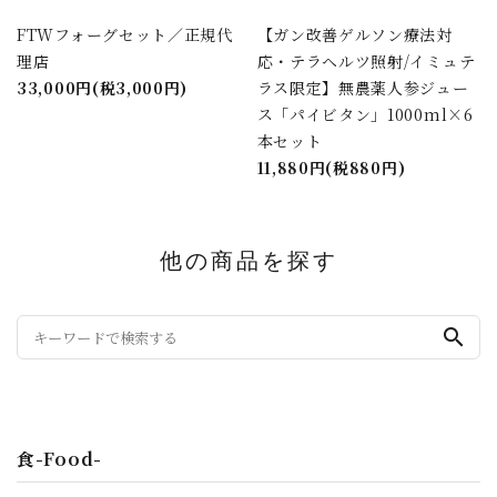
FTWフォーグセット／正規代
【ガン改善ゲルソン療法対
理店
応・テラヘルツ照射/イミュテ
33,000円(税3,000円)
ラス限定】無農薬人参ジュー
ス「パイビタン」1000ml×6
本セット
11,880円(税880円)
他の商品を探す
search
食-Food-