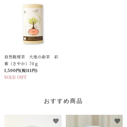
自然栽培茶 大地の命茶 彩
香（さやか）70ｇ
1,500円(税111円)
SOLD OUT
おすすめ商品
favorite
favorite