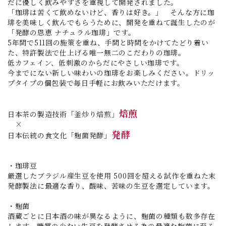
だに優しく飲みやすさを重視して開発されました。
「珈琲は苦くて飲めないけど、香りは好き。」 そんな方に珈
琲を美味しく飲んでもらうために、開発を重ねて誕生したのが
「発酵の恩恵 ナチュラル珈琲」です。
5年間で511回の施策を重ね、手間と時間をかけてたどり着い
た、特許製法で仕上げる唯一無二のこだわりの珈琲。
低カフェイン、低刺激のからだにやさしい珈琲です。
今までにない新しい味わいの珈琲をお楽しみください。ドリッ
プタイプの個包装で毎日手軽にお飲みいただけます。
焙煎
日本茶の製造技術「釜炒り焙煎」
×
発酵
日本伝統の食文化「麹菌発酵」
・珈琲豆
厳選したブラジル産生豆を使用 500回を超える試作を重ねた末
発酵製法に最適な香り、酸味、苦味の生豆を選定しています。
・麹菌
酒蔵ごとに日本酒の味が異なるように、麹菌の種類も数多存在
します。糖質の少ない生豆を発酵させる為の最適な麹菌に至る