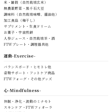
米・雑穀（自然栽培玄米）
無農薬野菜・黒千石大豆
調味料（自然栽培味噌、醤油他）
加工食品（梅干し）
サプリメント・生食ドリーム
お菓子・宇宙煎餅
人参ジュース・自然栽培茶・酒
FTWプレート・調理器具他
運動-Exercise-
バランスボード・ヒモトレ他
姿勢サポート・フットケア商品
FTWフォーグ・その他グッズ
心-Mindfulness-
快眠・浄化・波動のミナモト
スキンケア・FTWフィオーラ