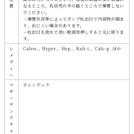
意
なるところ、乳幼児の手の届くところで保管しない
でください。
・保管状況等によってポンプ吐出口で内容物が固ま
り、出にくい場合があります。
・吐出口を流水で洗い数回空押しすると元に戻りま
す。
レ
Calen.、Hyper.、Hep.、Kali-i.、Calc-p. ほか
メ
デ
ィ
ー
マ
カレンデュラ
ザ
ー
チ
ン
ク
チ
ャ