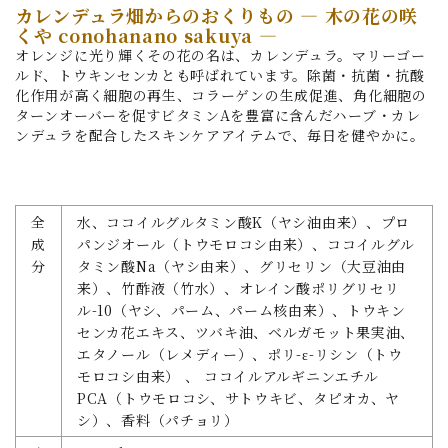
カレンデュラ畑からのおくりもの ― 木の花の咲
くや conohanano sakuya ―
オレンジに光り輝くその花の名は、カレンデュラ。マリーゴー
ルド、トウキンセンカとも呼ばれています。除菌・抗菌・抗酸
化作用が高く細胞の再生、コラーゲンの生成促進、角化細胞の
ターンオーバーを促すビタミンAを豊富に含んだハーブ・カレ
ンデュラを配合したスキンケアアイテムで、毎日を健やかに。
全
水、ココイルグルタミン酸K（ヤシ油由来）、プロ
成
パンジオール（トウモロコシ由来）、ココイルグル
分
タミン酸Na（ヤシ由来）、グリセリン（大豆油由
来）、竹酢液（竹水）、オレイン酸ポリグリセリ
ル-10（ヤシ、パーム、パーム核由来）、トウキン
センカ花エキス、ツバキ油、ベルガモット果実油、
エタノール（レメディー）、ポリ-ε-リシン（トウ
モロコシ由来） 、 ココイルアルギニンエチル
PCA（トウモロコシ、サトウキビ、タピオカ、ヤ
シ）、香料（パチョリ）