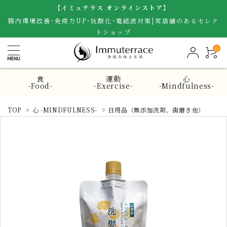
【イミュテラス オンラインストア】
腸内環境改善･免疫力UP･抗酸化･電磁波対策|実店舗のあるセレク
トショップ
0
食
運動
心
-Food-
-Exercise-
-Mindfulness-
TOP
>
心 -MINDFULNESS-
>
日用品（無添加洗剤、歯磨き他）