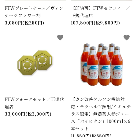
FTWプレートケース／ヴィン
【即納可】FTWセラフィ―／
テージフラワー柄
正規代理店
3,080円(税280円)
107,800円(税9,800円)
favorite
favorite
FTWフォーグセット／正規代
【ガン改善ゲルソン療法対
理店
応・テラヘルツ照射/イミュテ
33,000円(税3,000円)
ラス限定】無農薬人参ジュー
ス「パイビタン」1000ml×6
本セット
11,880円(税880円)