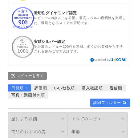
透明性ダイヤモンド認定
レビューの9割以上を公開。最高レベルの透明性を実現し
た、模範となるストアの証明です。
実績シルバー認定
認証済みレビュー100件を達成。多くのお客様から支持
される確かな実力の証です。
certified by
レビューを書く
日付順 ↓
評価順
いいね数順
購入確認順
返信順
写真・動画付き順
詳細フィルター