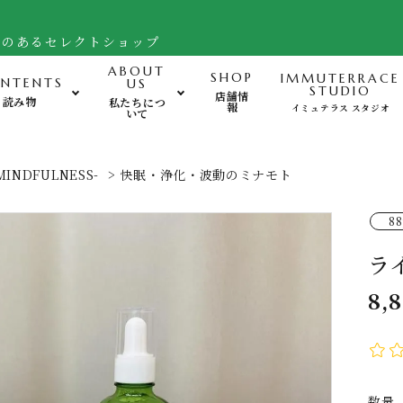
舗のあるセレクトショップ
ABOUT
SHOP
IMMUTERRACE
NTENTS
US
STUDIO
店舗情
読み物
私たちにつ
報
イミュテラス スタジオ
いて
運動-Exercise-
心
MINDFULNESS-
>
快眠・浄化・波動のミナモト
バランスボード・ヒモトレ他
88
姿勢サポート・フットケア用品
ラ
FTWフォーグ・その他グッズ
8,
数量