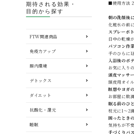
■使用方法 
期待される効果・
目的から探す
朝の洗顔後
化粧水の前
スプレーボ
FTW関連商品
日中の乾燥
パソコン作
免疫力アップ
手のひらに
入浴後のボ
腸内環境
お気に入り
頭皮マッサ
デトックス
頭皮用オイ
瞑想やヨガ
ダイエット
お部屋に数
眠る前のひ
抗酸化・還元
枕元に1〜2
困ったとき
睡眠
気持ちが不
手づくりバ