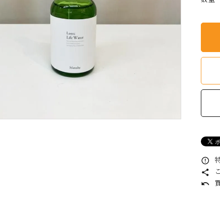
特
error_outline
こ
share
買
undo