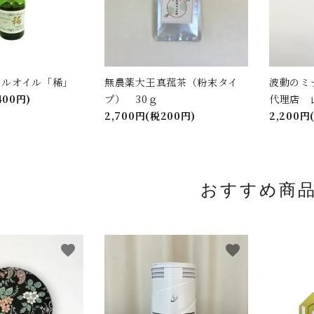
ャルオイル「稀」
無農薬大王真菰茶（粉末タイ
波動のミ
400円)
プ） 30ｇ
代理店 
2,700円(税200円)
2,200円
おすすめ商
favorite
favorite