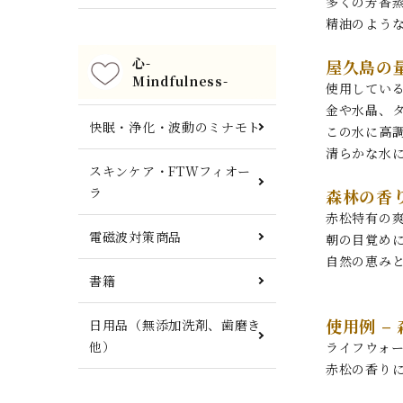
多くの芳香蒸
精油のよう
心-
屋久島の
Mindfulness-
使用してい
金や水晶、
快眠・浄化・波動のミナモト
この水に高
清らかな水
スキンケア・FTWフィオー
ラ
森林の香
赤松特有の
電磁波対策商品
朝の目覚めに
自然の恵み
書籍
使用例 –
日用品（無添加洗剤、歯磨き
他）
ライフウォー
赤松の香り