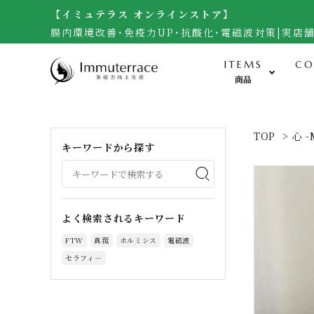
【イミュテラス オンラインストア】
腸内環境改善･免疫力UP･抗酸化･電磁波対策|実店
ITEMS
CO
商品
食-Food-
TOP
>
心 -
キーワードから探す
米・雑穀（自然栽培玄米）
無農薬野菜・黒千石大豆
調味料（自然栽培味噌、醤油他）
よく検索されるキーワード
加工食品（梅干し）
FTW
真菰
ホルミシス
電磁波
サプリメント・生食ドリーム
セラフィ―
お菓子・宇宙煎餅
人参ジュース・自然栽培茶・酒