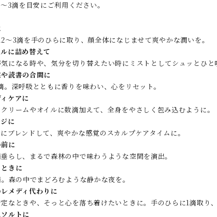
2～3滴を目安にご利用ください。
に
に2〜3滴を手のひらに取り、顔全体になじませて爽やかな潤いを。
トルに詰め替えて
が気になる時や、気分を切り替えたい時にミストとしてシュッとひと
業や読書の合間に
1滴。深呼吸とともに香りを味わい、心をリセット。
ディケアに
のクリームやオイルに数滴加えて、全身をやさしく包み込むように。
ージに
ルにブレンドして、爽やかな感覚のスカルプケアタイムに。
の前に
滴垂らし、まるで森林の中で味わうような空間を演出。
とときに
滴。森の中でまどろむような静かな夜を。
のレメディ代わりに
安定なときや、そっと心を落ち着けたいときに。手のひらに1滴取り
スソルトに