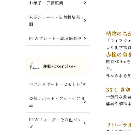
お菓子・宇宙煎餅
人参ジュース・自然栽培茶・
酒
植物のち
FTWプレート・調理器具他
「ライフウ
より化学物
赤松の命
標高800m
運動-Exercise-
た。
外から水を
バランスボード・ヒモトレ他
35℃ 真
一般的な蒸
姿勢サポート・フットケア用
酵素や植物
品
FTWフォーグ・その他グッ
フローラ
ズ