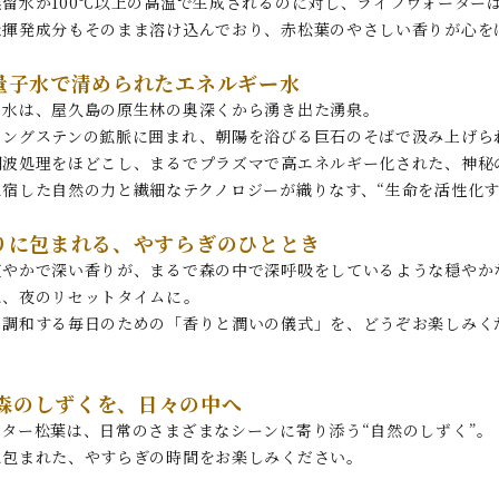
留水が100℃以上の高温で生成されるのに対し、ライフウォーターは
な揮発成分もそのまま溶け込んでおり、赤松葉のやさしい香りが心を
量子水で清められたエネルギー水
る水は、屋久島の原生林の奥深くから湧き出た湧泉。
タングステンの鉱脈に囲まれ、朝陽を浴びる巨石のそばで汲み上げら
調波処理をほどこし、まるでプラズマで高エネルギー化された、神秘
に宿した自然の力と繊細なテクノロジーが織りなす、“生命を活性化す
りに包まれる、やすらぎのひととき
爽やかで深い香りが、まるで森の中で深呼吸をしているような穏やか
、夜のリセットタイムに――。
と調和する毎日のための「香りと潤いの儀式」を、どうぞお楽しみく
 森のしずくを、日々の中へ
ター松葉は、日常のさまざまなシーンに寄り添う“自然のしずく”。
に包まれた、やすらぎの時間をお楽しみください。