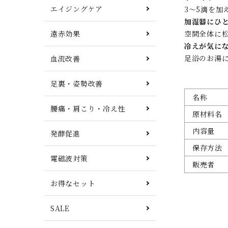
エイジングケア
3〜5滴を加
加湿器にひ
遠赤効果
空間全体に
冷えが気に
足浴のお湯
血流改善
足裏・姿勢改善
名称
腰痛・肩こり・冷え性
原材料名
内容量
発酵促進
保存方法
電磁波対策
販売者
お得なセット
SALE