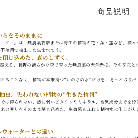
商品説明
からをそのままに
ォーター」は、無農薬栽培または野生の植物の花・葉・茎など、様々
質不使用で抽出した生命水です。
を閉じ込めた、森のしずく。
を超える、長野の清らかな森で育った無農薬の天然赤松。その芽葉と
加えることなく、植物が本来持つ“いのちの水”だけを、そっと取り出
空抽出。失われない植物の“生きた情報”
留では得られない、熱に弱いビタミンやミネラル、香気成分までをほ
本来の香りをそのまま閉じ込めた、生命感あふれる植物水に仕上がり
ルウォーターとの違い