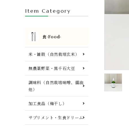
FTWプレート・調理器具他
Item Category
食-Food-
米・雑穀（自然栽培玄米）
無農薬野菜・黒千石大豆
調味料（自然栽培味噌、醤油
他）
加工食品（梅干し）
サプリメント・生食ドリーム