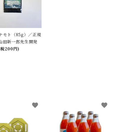
ナモト（85g）／正規
山田新一郎先生開発
(税200円)
品
favorite
favorite