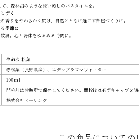
えて、森林浴のような深い癒しのバスタイムを。
としずく
松の香りをやわらかく広げ、自然とともに過ごす部屋づくりに。
なる季節に
に数滴。心と身体をゆるめる時間に。
生命水 松葉
赤松葉（長野県産）、エデンプラズマウォーター
100ml
開栓前は冷暗所で保存してください。開栓後は必ずキャップを締
株式会社ヒーリング
この商品についての