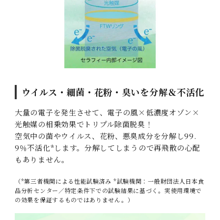
ウイルス・細菌・花粉・臭いを分解＆不活化
大量の電子を発生させて、電子の風×低濃度オゾン×
光触媒の相乗効果でトリプル除菌脱臭！
空気中の菌やウイルス、花粉、悪臭成分を分解し99.
9％不活化*します。分解してしまうので再飛散の心配
もありません。
（*第三者機関による性能試験済み *試験機関：一般財団法人日本食
品分析センター／特定条件下での試験結果に基づく。実使用環境で
の効果を保証するものではありません。）