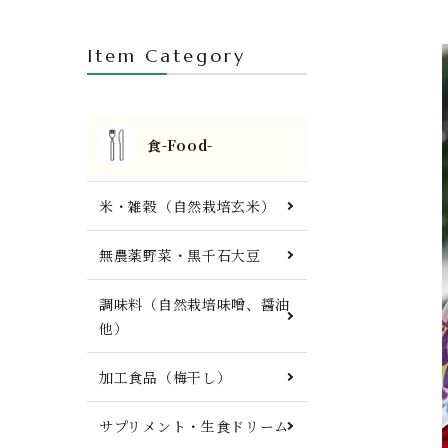
人参ジュース・自然栽培茶・酒
Item Category
FTWプレート・調理器具他
食-Food-
米・雑穀（自然栽培玄米）
無農薬野菜・黒千石大豆
調味料（自然栽培味噌、醤油
他）
加工食品（梅干し）
サプリメント・生食ドリーム