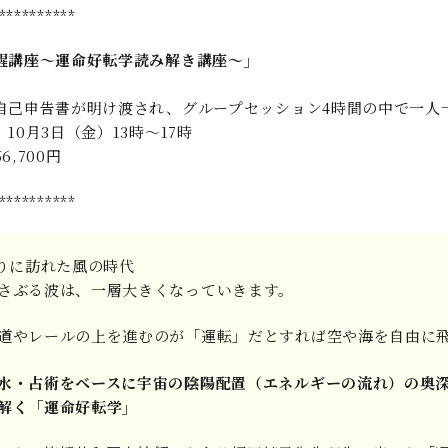
**********
醒講座～運命好転学読み解き講座～」
】
自己申告書が明け渡され、グループセッション4時間の中で一人
10月3日（金）13時～17時
,700円
**********
ぶりに訪れた風の時代
さぶる波は、一層大きくなっていきます。
道やレールの上を進むのが「運転」だとすれば空や海を自由に飛
水・占術をベースに宇宙の陰陽配置（エネルギーの流れ）の奥
解く「運命好転学」