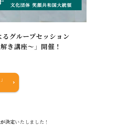
よるグループセッション
み解き講座～」開催！
座」
催が決定
いたしました！