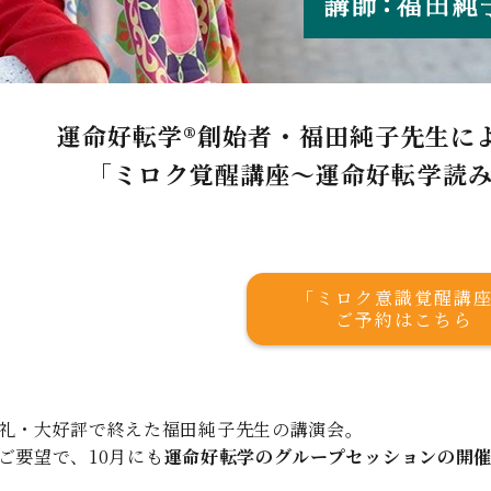
運命好転学®創始者・福田純子先生に
「ミロク覚醒講座～運命好転学読
「ミロク意識覚醒講
ご予約はこちら
礼・大好評で終えた福田純子先生の講演会。
ご要望で、10月にも
運命好転学のグループセッションの開