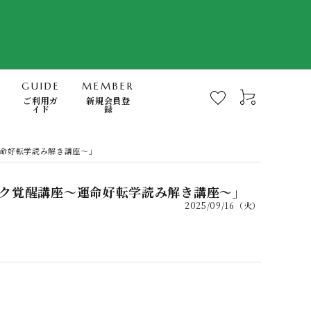
GUIDE
MEMBER
ご利用ガ
新規会員登
イド
録
-Mindfulness-
運命好転学読み解き講座～」
快眠・浄化・波動のミナモト
ロク覚醒講座～運命好転学読み解き講座～」
2025/09/16（火）
スキンケア・FTWフィオーラ
電磁波対策商品
書籍
日用品（無添加洗剤、歯磨き他）