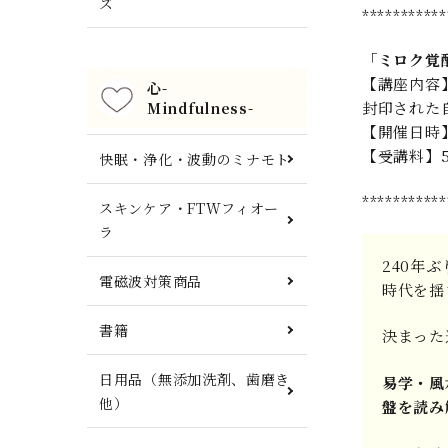
ズ
***********
「ミロク覚
【講座内容
心-
封印された
Mindfulness-
【開催日時】
【受講料】56
快眠・浄化・波動のミナモト
***********
スキンケア・FTWフィオー
ラ
240年
電磁波対策商品
時代を揺
書籍
決まった
日用品（無添加洗剤、歯磨き
易学・風
他）
盤を読み