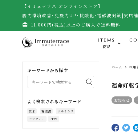
【イミュテラス オンラインストア】
腸内環境改善･免疫力UP･抗酸化･電磁波対策|実店
11,000円(税込)以上のご購入で送料無料
card_giftcard
ITEMS
CO
商品
食-Food-
ホーム
お知
キーワードから探す
米・雑穀（自然栽培玄米）
運命好転
無農薬野菜・黒千石大豆
お知らせ
よく検索されるキーワード
調味料（自然栽培味噌、醤油他）
玄米
電磁波
ホルミシス
加工食品（梅干し）
セラフィー
FTW
サプリメント・生食ドリーム
お菓子・宇宙煎餅