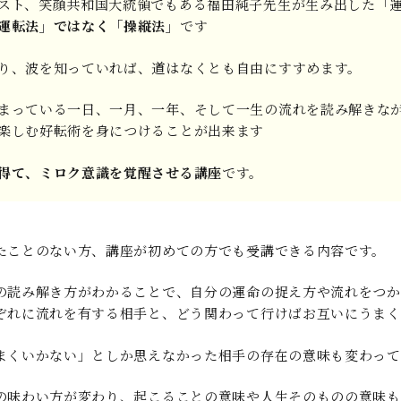
スト、笑顔共和国大統領でもある福田純子先生が生み出した「
運転法」ではなく「操縦法」
です
り、波を知っていれば、道はなくとも自由にすすめます。
決まっている一日、一月、一年、そして一生の流れを読み解きな
楽しむ好転術を身につけることが出来ます
得て、ミロク意識を覚醒させる講座
です。
たことのない方、講座が初めての方でも受講できる内容です。
の読み解き方がわかることで、自分の運命の捉え方や流れをつか
ぞれに流れを有する相手と、どう関わって行けばお互いにうま
うまくいかない」としか思えなかった相手の存在の意味も変わっ
の味わい方が変わり、起こることの意味や人生そのものの意味