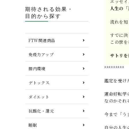
エッセイ
人生の「
期待される効果・
目的から探す
流れを知
すでに
FTW関連商品
この世を
免疫力アップ
サトリを
*********
腸内環境
鑑定を受け
デトックス
運命好転学
ダイエット
なのかそれ
抗酸化・還元
今まで「
睡眠
自分の人生