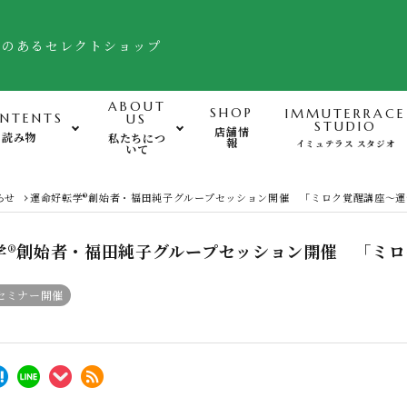
舗のあるセレクトショップ
ABOUT
SHOP
IMMUTERRACE
NTENTS
US
STUDIO
店舗情
読み物
私たちにつ
報
イミュテラス スタジオ
いて
運動-Exercise-
心
らせ
運命好転学®創始者・福田純子グループセッション開催 「ミロク覚醒講座～
バランスボード・ヒモトレ他
学®創始者・福田純子グループセッション開催 「ミ
姿勢サポート・フットケア用品
セミナー開催
FTWフォーグ・その他グッズ