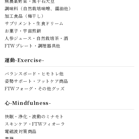
無農薬野菜・黒千石大豆
調味料（自然栽培味噌、醤油他）
加工食品（梅干し）
サプリメント・生食ドリーム
お菓子・宇宙煎餅
人参ジュース・自然栽培茶・酒
FTWプレート・調理器具他
運動-Exercise-
バランスボード・ヒモトレ他
姿勢サポート・フットケア商品
FTWフォーグ・その他グッズ
心-Mindfulness-
快眠・浄化・波動のミナモト
スキンケア・FTWフィオーラ
電磁波対策商品
書籍