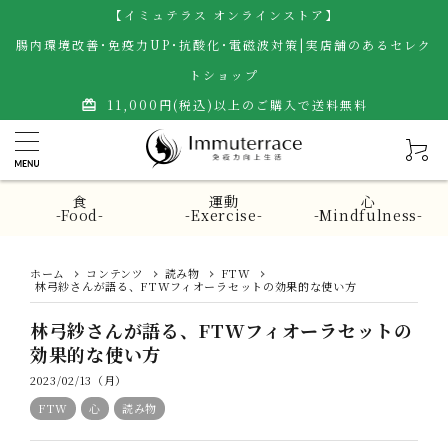
【イミュテラス オンラインストア】
腸内環境改善･免疫力UP･抗酸化･電磁波対策|実店舗のあるセレク
トショップ
11,000円(税込)以上のご購入で送料無料
card_giftcard
食
運動
心
-Food-
-Exercise-
-Mindfulness-
ホーム
コンテンツ
読み物
FTW
林弓紗さんが語る、FTWフィオーラセットの効果的な使い方
林弓紗さんが語る、FTWフィオーラセットの
効果的な使い方
2023/02/13（月）
FTW
心
読み物