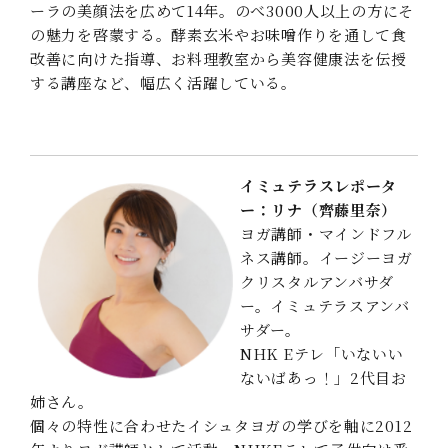
ーラの美顔法を広めて14年。のべ3000人以上の方にそ
の魅力を啓蒙する。酵素玄米やお味噌作りを通して食
改善に向けた指導、お料理教室から美容健康法を伝授
する講座など、幅広く活躍している。
イミュテラスレポータ
ー：リナ（齊藤里奈）
ヨガ講師・マインドフル
ネス講師。イージーヨガ
クリスタルアンバサダ
ー。イミュテラスアンバ
サダー。
NHK Eテレ「いないい
ないばあっ！」2代目お
姉さん。
個々の特性に合わせたイシュタヨガの学びを軸に2012