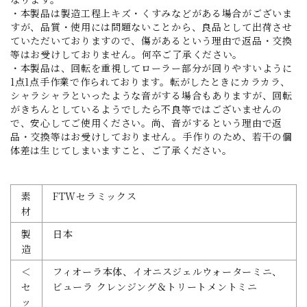
・本製品は製造工程上キズ・くすみなどがある場合がございま
すが、品質・使用には問題ないことから、良品として出荷させ
ていただいておりますので、傷があるという理由で返品・交換
等はお受けしておりません。何卒ご了承ください。
・本製品は、回転を重視してローラー部分が回りやすいように
1点1点手作業で作られております。転がしたときにカラカラ、
シャラシャラといったような音がする場合もありますが、回転
がきちんとしているようでしたら不良等ではございませんの
で、安心してご使用ください。尚、音がするという理由で返
品・交換等はお受けしておりません。手作りのため、若干の個
体差は生じてしまいますこと、ご了承ください。
素
FTWセラミックス
材
製
日本
造
＜
フィオーラ本体、イオニスジェルウォーターミニ、
セ
ビューラ クレンジング＆トリートメントミニ
ッ