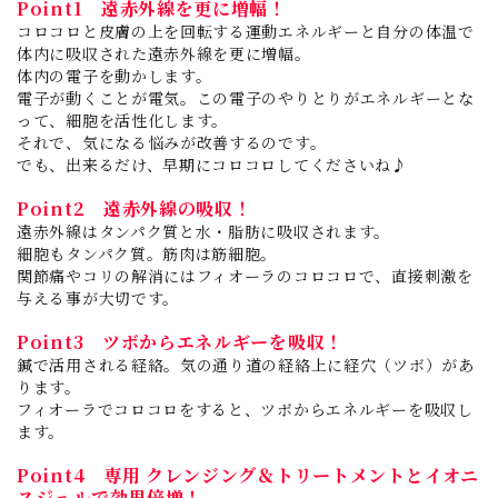
Point1 遠赤外線を更に増幅！
コロコロと皮膚の上を回転する運動エネルギーと自分の体温で
体内に吸収された遠赤外線を更に増幅。
体内の電子を動かします。
電子が動くことが電気。この電子のやりとりがエネルギーとな
って、細胞を活性化します。
それで、気になる悩みが改善するのです。
でも、出来るだけ、早期にコロコロしてくださいね♪
Point2 遠赤外線の吸収！
遠赤外線はタンパク質と水・脂肪に吸収されます。
細胞もタンパク質。筋肉は筋細胞。
関節痛やコリの解消にはフィオーラのコロコロで、直接刺激を
与える事が大切です。
Point3 ツボからエネルギーを吸収！
鍼で活用される経絡。気の通り道の経絡上に経穴（ツボ）があ
ります。
フィオーラでコロコロをすると、ツボからエネルギーを吸収し
ます。
Point4 専用 クレンジング＆トリートメントとイオニ
スジェルで効果倍増！