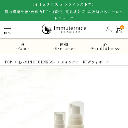
【イミュテラス オンラインストア】
腸内環境改善･免疫力UP･抗酸化･電磁波対策|実店舗のあるセレク
トショップ
0
食
運動
心
-Food-
-Exercise-
-Mindfulness-
TOP
>
心 -MINDFULNESS-
>
スキンケア・FTWフィオーラ