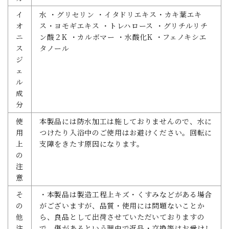
イ
水 ・グリセリン ・イタドリエキス・カキ葉エキ
オ
ス・ヨモギエキス ・トレハロース ・グリチルリチ
ニ
ン酸２K ・カルボマー ・水酸化K ・フェノキシエ
ス
タノール
ジ
ェ
ル
成
分
使
本製品には防水加工は施しておりませんので、水に
用
つけたり入浴中のご使用はお避けください。回転に
上
支障をきたす原因になります。
の
注
意
そ
・本製品は製造工程上キズ・くすみなどがある場合
の
がございますが、品質・使用には問題ないことか
他
ら、良品として出荷させていただいておりますの
注
で、傷があるという理由で返品・交換等はお受けし