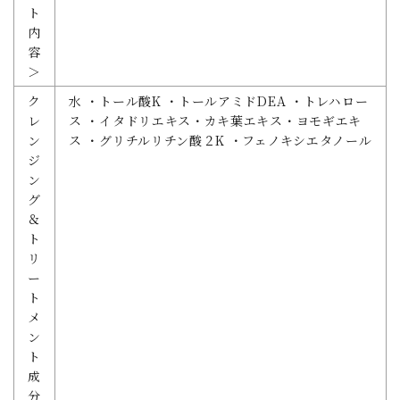
ト
内
容
＞
ク
水 ・トール酸K ・トールアミドDEA ・トレハロー
レ
ス ・イタドリエキス・カキ葉エキス・ヨモギエキ
ン
ス ・グリチルリチン酸２K ・フェノキシエタノール
ジ
ン
グ
＆
ト
リ
ー
ト
メ
ン
ト
成
分