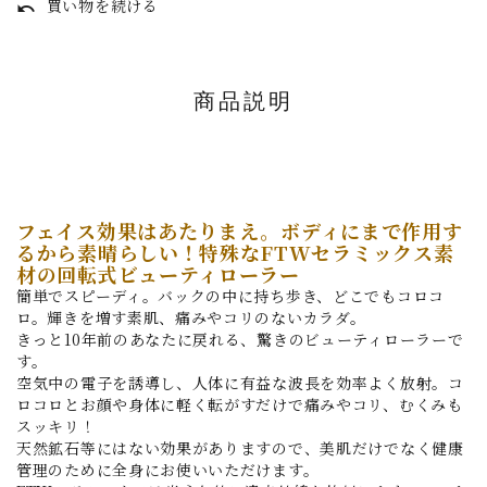
買い物を続ける
undo
商品説明
フェイス効果はあたりまえ。ボディにまで作用す
るから素晴らしい！特殊なFTWセラミックス素
材の回転式ビューティローラー
簡単でスピーディ。バックの中に持ち歩き、どこでもコロコ
ロ。輝きを増す素肌、痛みやコリのないカラダ。
きっと10年前のあなたに戻れる、驚きのビューティローラーで
す。
空気中の電子を誘導し、人体に有益な波長を効率よく放射。コ
ロコロとお顔や身体に軽く転がすだけで痛みやコリ、むくみも
スッキリ！
天然鉱石等にはない効果がありますので、美肌だけでなく健康
管理のために全身にお使いいただけます。