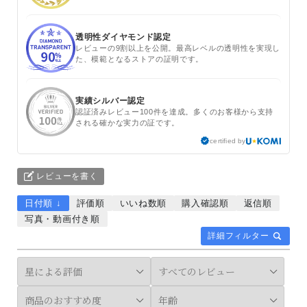
透明性ダイヤモンド認定
レビューの9割以上を公開。最高レベルの透明性を実現し
た、模範となるストアの証明です。
実績シルバー認定
認証済みレビュー100件を達成。多くのお客様から支持
される確かな実力の証です。
certified by
レビューを書く
日付順 ↓
評価順
いいね数順
購入確認順
返信順
写真・動画付き順
詳細フィルター