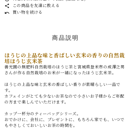
この商品を友達に教える
share
買い物を続ける
undo
商品説明
ほうじの上品な味と香ばしい玄米の香りの自然栽
培ほうじ玄米茶
善光園の無肥料自然栽培のほうじ茶と宮城県登米市の成澤之男
さんが作る自然栽培のお米が一緒になったほうじ玄米茶。
ほうじの上品な味と玄米の香ばしい香りが素晴らしい一品で
す。
カフェインがとても少ないお茶なので小さいお子様からご年配
の方まで楽しんでいただけます。
カップ一杯分のティーバッグシリーズ。
おでかけに、会社に、プレゼントに、もちろん家でも、いつで
もやさしくておいしいお茶の時間を。