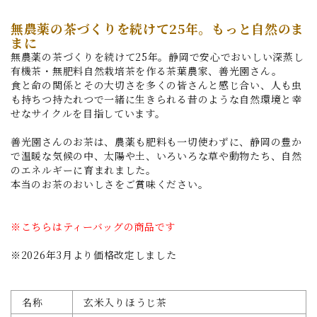
無農薬の茶づくりを続けて25年。もっと自然のま
まに
無農薬の茶づくりを続けて25年。静岡で安心でおいしい深蒸し
有機茶・無肥料自然栽培茶を作る茶葉農家、善光園さん。
食と命の関係とその大切さを多くの皆さんと感じ合い、人も虫
も持ちつ持たれつで一緒に生きられる昔のような自然環境と幸
せなサイクルを目指しています。
善光園さんのお茶は、農薬も肥料も一切使わずに、静岡の豊か
で温暖な気候の中、太陽や土、いろいろな草や動物たち、自然
のエネルギーに育まれました。
本当のお茶のおいしさをご賞味ください。
※こちらはティーバッグの商品です
※2026年3月より価格改定しました
名称
玄米入りほうじ茶