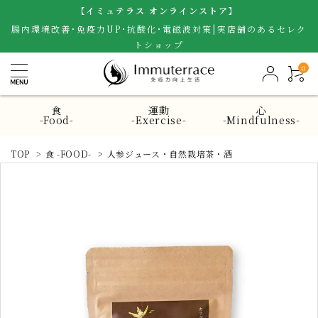
【イミュテラス オンラインストア】
腸内環境改善･免疫力UP･抗酸化･電磁波対策|実店舗のあるセレク
トショップ
0
食
運動
心
-Food-
-Exercise-
-Mindfulness-
TOP
>
食 -FOOD-
>
人参ジュース・自然栽培茶・酒