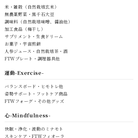
米・雑穀（自然栽培玄米）
無農薬野菜・黒千石大豆
調味料（自然栽培味噌、醤油他）
加工食品（梅干し）
サプリメント・生食ドリーム
お菓子・宇宙煎餅
人参ジュース・自然栽培茶・酒
FTWプレート・調理器具他
運動-Exercise-
バランスボード・ヒモトレ他
姿勢サポート・フットケア商品
FTWフォーグ・その他グッズ
心-Mindfulness-
快眠・浄化・波動のミナモト
スキンケア・FTWフィオーラ