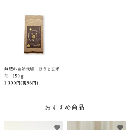
無肥料自然栽培 ほうじ玄米
茶 150ｇ
1,300円(税96円)
おすすめ商品
favorite
favorite