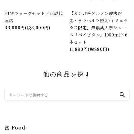
FTWフォーグセット／正規代
【ガン改善ゲルソン療法対
理店
応・テラヘルツ照射/イミュテ
33,000円(税3,000円)
ラス限定】無農薬人参ジュー
ス「パイビタン」1000ml×6
本セット
11,880円(税880円)
他の商品を探す
search
食-Food-