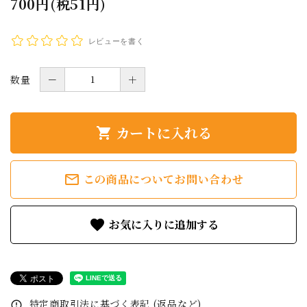
700円(税51円)
レビューを書く
数量
－
＋
カートに入れる
shopping_cart
mail_outline
この商品についてお問い合わせ
favorite
特定商取引法に基づく表記 (返品など)
error_outline