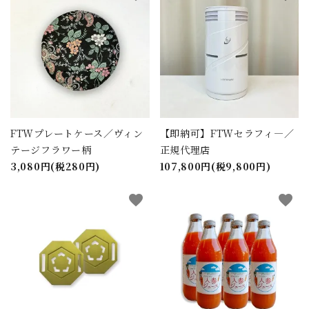
FTWプレートケース／ヴィン
【即納可】FTWセラフィ―／
テージフラワー柄
正規代理店
3,080円(税280円)
107,800円(税9,800円)
favorite
favorite