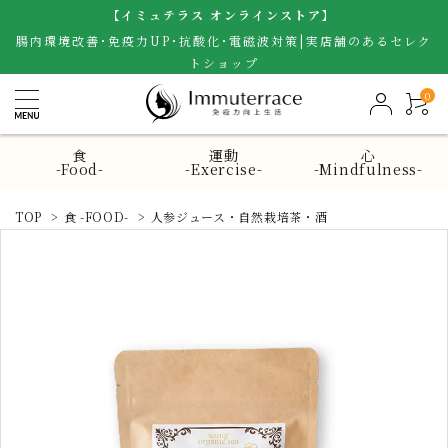
【イミュテラス オンラインストア】
腸内環境改善･免疫力UP･抗酸化･電磁波対策|実店舗のあるセレク
トショップ
0
食
運動
心
-Food-
-Exercise-
-Mindfulness-
TOP
>
食 -FOOD-
>
人参ジュース・自然栽培茶・酒