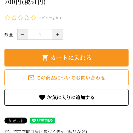
700円(税51円)
レビューを書く
数量
－
＋
カートに入れる
shopping_cart
mail_outline
この商品についてお問い合わせ
favorite
特定商取引法に基づく表記 (返品など)
error_outline