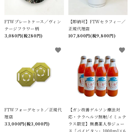
FTWプレートケース／ヴィン
【即納可】FTWセラフィ―／
テージフラワー柄
正規代理店
3,080円(税280円)
107,800円(税9,800円)
favorite
favorite
FTWフォーグセット／正規代
【ガン改善ゲルソン療法対
理店
応・テラヘルツ照射/イミュテ
33,000円(税3,000円)
ラス限定】無農薬人参ジュー
ス「パイビタン」1000ml×6