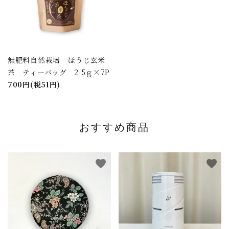
無肥料自然栽培 ほうじ玄米
茶 ティーバッグ 2.5ｇ×7P
700円(税51円)
おすすめ商品
favorite
favorite