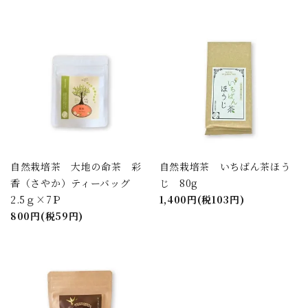
自然栽培茶 大地の命茶 彩
自然栽培茶 いちばん茶ほう
香（さやか）ティーバッグ
じ 80g
2.5ｇ×7Ｐ
1,400円(税103円)
800円(税59円)