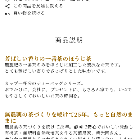
この商品を友達に教える
share
買い物を続ける
undo
商品説明
芳ばしい香りの一番茶のほうじ茶
無施肥の一番茶のみをほうじに加工した贅沢なお茶です。
とても芳ばしい香りでさっぱりとした味わいです。
カップ一杯分のティーバッグシリーズ。
おでかけに、会社に、プレゼントに、もちろん家でも、いつで
もやさしくておいしいお茶の時間を。
無農薬の茶づくりを続けて25年。もっと自然のま
まに
無農薬の茶づくりを続けて25年。静岡で安心でおいしい深蒸し
有機茶・無肥料自然栽培茶を作る茶葉農家、善光園さん。
食と命の関係とその大切さを多くの皆さんと感じ合い、人も虫