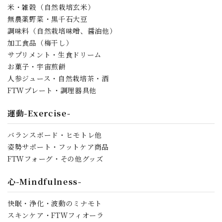
米・雑穀（自然栽培玄米）
無農薬野菜・黒千石大豆
調味料（自然栽培味噌、醤油他）
加工食品（梅干し）
サプリメント・生食ドリーム
お菓子・宇宙煎餅
人参ジュース・自然栽培茶・酒
FTWプレート・調理器具他
運動-Exercise-
バランスボード・ヒモトレ他
姿勢サポート・フットケア商品
FTWフォーグ・その他グッズ
心-Mindfulness-
快眠・浄化・波動のミナモト
スキンケア・FTWフィオーラ