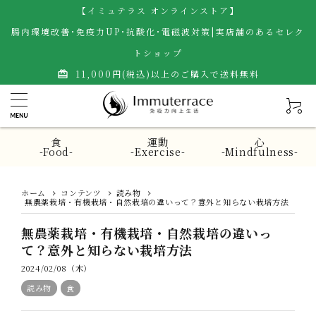
【イミュテラス オンラインストア】
腸内環境改善･免疫力UP･抗酸化･電磁波対策|実店舗のあるセレク
トショップ
11,000円(税込)以上のご購入で送料無料
card_giftcard
食
運動
心
-Food-
-Exercise-
-Mindfulness-
ホーム
コンテンツ
読み物
無農薬栽培・有機栽培・自然栽培の違いって？意外と知らない栽培方法
無農薬栽培・有機栽培・自然栽培の違いっ
て？意外と知らない栽培方法
2024/02/08（木）
読み物
食