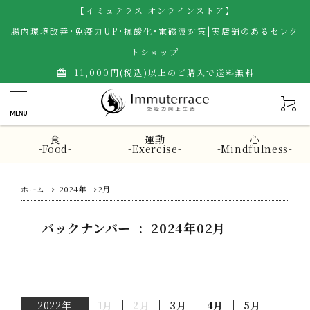
【イミュテラス オンラインストア】
腸内環境改善･免疫力UP･抗酸化･電磁波対策|実店舗のあるセレク
トショップ
11,000円(税込)以上のご購入で送料無料
card_giftcard
食
運動
心
-Food-
-Exercise-
-Mindfulness-
ホーム
2024年
2月
バックナンバー : 2024年02月
2022年
1月
2月
3月
4月
5月