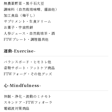
無農薬野菜・黒千石大豆
調味料（自然栽培味噌、醤油他）
加工食品（梅干し）
サプリメント・生食ドリーム
お菓子・宇宙煎餅
人参ジュース・自然栽培茶・酒
FTWプレート・調理器具他
運動-Exercise-
バランスボード・ヒモトレ他
姿勢サポート・フットケア商品
FTWフォーグ・その他グッズ
心-Mindfulness-
快眠・浄化・波動のミナモト
スキンケア・FTWフィオーラ
電磁波対策商品