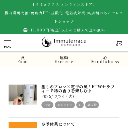
【イミュテラス オンラインストア】
腸内環境改善･免疫力UP･抗酸化･電磁波対策|実店舗のあるセレク
トショップ
11,000円(税込)以上のご購入で送料無料
card_giftcard
食
運動
心
-Food-
-Exercise-
-Mindfulness-
癒しのアロマ×電子の風！FTWセラフ
ィ―で稀の香りを楽しむ♪
2025/12/23（火）
FTW
コンテンツ
心
読み物
冬季休業について