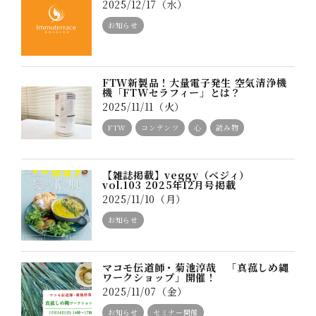
2025/12/17（水）
お知らせ
FTW新製品！大量電子発生 空気清浄機
機「FTWセラフィー」とは？
2025/11/11（火）
FTW
コンテンツ
心
読み物
【雑誌掲載】veggy（ベジィ）
vol.103 2025年12月号掲載
2025/11/10（月）
お知らせ
マコモ伝道師・菊池淳哉 「真菰しめ縄
ワークショップ」開催！
2025/11/07（金）
お知らせ
セミナー開催