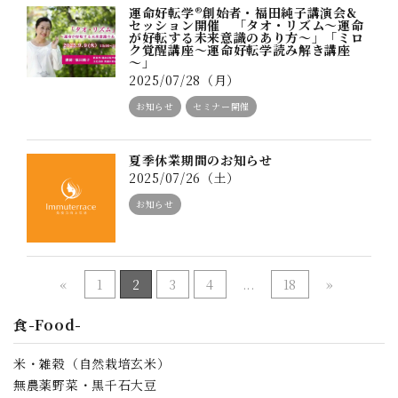
運命好転学®創始者・福田純子講演会&
セッション開催 「タオ・リズム～運命
が好転する未来意識のあり方～」「ミロ
ク覚醒講座～運命好転学読み解き講座
～」
2025/07/28（月）
お知らせ
セミナー開催
夏季休業期間のお知らせ
2025/07/26（土）
お知らせ
«
1
2
3
4
...
18
»
食-Food-
米・雑穀（自然栽培玄米）
無農薬野菜・黒千石大豆