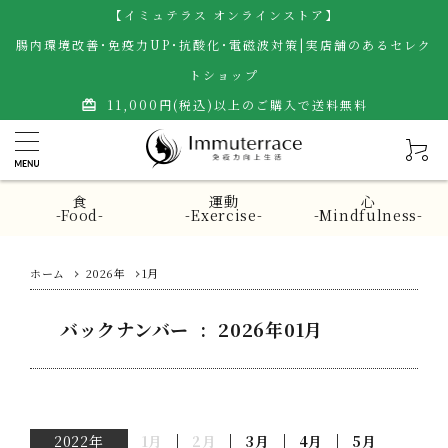
【イミュテラス オンラインストア】
腸内環境改善･免疫力UP･抗酸化･電磁波対策|実店舗のあるセレク
トショップ
11,000円(税込)以上のご購入で送料無料
card_giftcard
食
運動
心
-Food-
-Exercise-
-Mindfulness-
ホーム
2026年
1月
バックナンバー : 2026年01月
2022年
1月
2月
3月
4月
5月