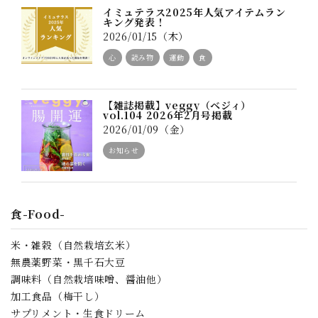
イミュテラス2025年人気アイテムラン
キング発表！
2026/01/15（木）
心
読み物
運動
食
【雑誌掲載】veggy（ベジィ）
vol.104 2026年2月号掲載
2026/01/09（金）
お知らせ
食-Food-
米・雑穀（自然栽培玄米）
無農薬野菜・黒千石大豆
調味料（自然栽培味噌、醤油他）
加工食品（梅干し）
サプリメント・生食ドリーム