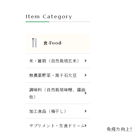
人参ジュース・自然栽培茶・酒
Item Category
FTWプレート・調理器具他
食-Food-
米・雑穀（自然栽培玄米）
無農薬野菜・黒千石大豆
調味料（自然栽培味噌、醤油
他）
加工食品（梅干し）
サプリメント・生食ドリーム
免疫力向上