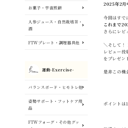
2025年
お菓子・宇宙煎餅
今回はすで
人参ジュース・自然栽培茶・
これまで2
酒
さらにレビ
FTWプレート・調理器具他
＼そして！
レビュー投
をプレゼン
運動-Exercise-
是非この機
バランスボード・ヒモトレ他
姿勢サポート・フットケア用
ポイントは
品
FTWフォーグ・その他グッ