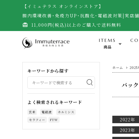
【イミュテラス オンラインストア】
腸内環境改善･免疫力UP･抗酸化･電磁波対策|実店
11,000円(税込)以上のご購入で送料無料
card_giftcard
ITEMS
CO
商品
食-Food-
ホーム
202
キーワードから探す
バック
米・雑穀（自然栽培玄米）
無農薬野菜・黒千石大豆
よく検索されるキーワード
調味料（自然栽培味噌、醤油他）
玄米
電磁波
ホルミシス
加工食品（梅干し）
2022年
セラフィー
FTW
サプリメント・生食ドリーム
2023年
お菓子・宇宙煎餅