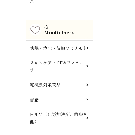
ズ
心-
Mindfulness-
快眠・浄化・波動のミナモト
スキンケア・FTWフィオー
ラ
電磁波対策商品
書籍
日用品（無添加洗剤、歯磨き
他）