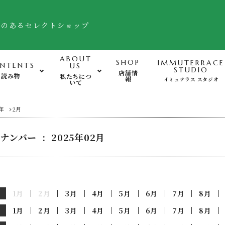
舗のあるセレクトショップ
ABOUT
SHOP
IMMUTERRACE
NTENTS
US
STUDIO
店舗情
読み物
私たちにつ
報
イミュテラス スタジオ
いて
運動-Exercise-
心
5年
2月
ナンバー : 2025年02月
バランスボード・ヒモトレ他
姿勢サポート・フットケア用品
FTWフォーグ・その他グッズ
1月
2月
3月
4月
5月
6月
7月
8月
1月
2月
3月
4月
5月
6月
7月
8月