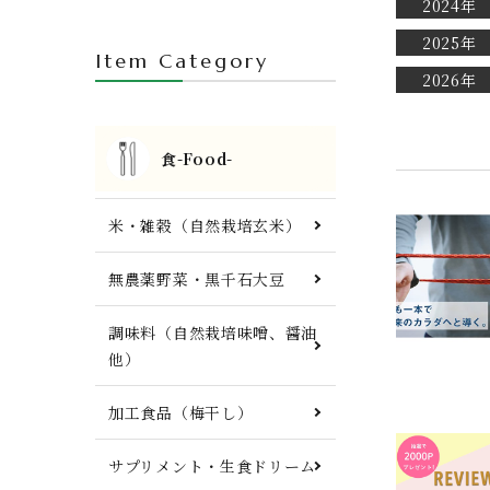
2024年
人参ジュース・自然栽培茶・酒
2025年
Item Category
FTWプレート・調理器具他
2026年
食-Food-
米・雑穀（自然栽培玄米）
無農薬野菜・黒千石大豆
調味料（自然栽培味噌、醤油
他）
加工食品（梅干し）
サプリメント・生食ドリーム