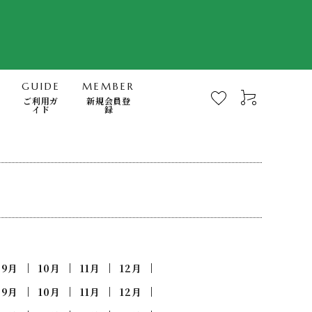
GUIDE
MEMBER
ご利用ガ
新規会員登
イド
録
-Mindfulness-
快眠・浄化・波動のミナモト
スキンケア・FTWフィオーラ
電磁波対策商品
書籍
9月
10月
11月
12月
日用品（無添加洗剤、歯磨き他）
9月
10月
11月
12月