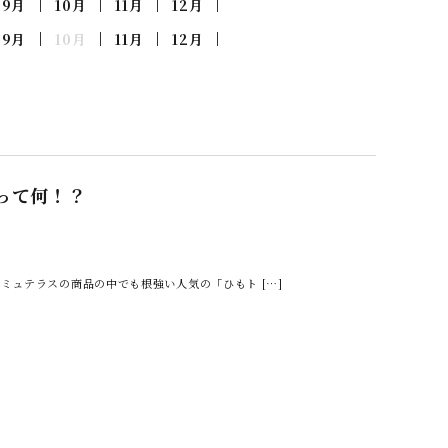
9月
10月
11月
12月
9月
10月
11月
12月
って何！？
ミュテラスの商品の中でも根強い人気の「ひもト […]