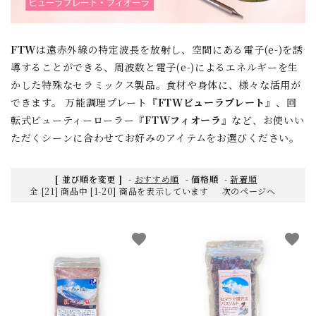
FTW
は遠赤外線の特定波長を放射し、空間にある電子(e-)を誘
導することができる、周波数と電子(e-)によるエネルギーを生
かした特殊なセラミックス製品。食材や身体に、様々な活用が
できます。 万能調理プレート『
FTWビューラプレート
』、回
転式ビューティーローラー『
FTWフィオーラ
』など、お使いい
ただくシーンに合わせてお好みのアイテムをお選びください。
[ 並び順を変更 ]
-
おすすめ順
-
価格順
-
新着順
全 [21] 商品中 [1-20] 商品を表示しています
次のページへ
favorite
favorite