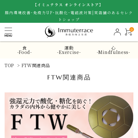
【イミュテラス オンラインストア】
腸内環境改善･免疫力UP･抗酸化･電磁波対策|実店舗のあるセレク
トショップ
0
食
運動
心
-Food-
-Exercise-
-Mindfulness-
TOP
>
FTW関連商品
FTW関連商品