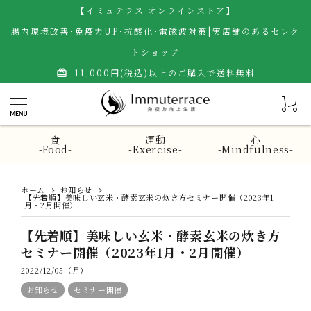
【イミュテラス オンラインストア】
腸内環境改善･免疫力UP･抗酸化･電磁波対策|実店舗のあるセレク
トショップ
11,000円(税込)以上のご購入で送料無料
card_giftcard
食
運動
心
-Food-
-Exercise-
-Mindfulness-
ホーム
お知らせ
【先着順】美味しい玄米・酵素玄米の炊き方セミナー開催（2023年1
月・2月開催）
【先着順】美味しい玄米・酵素玄米の炊き方
セミナー開催（2023年1月・2月開催）
2022/12/05（月）
お知らせ
セミナー開催