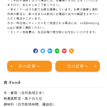
・ご予約が満席となった場合には、先着順で〆切とさせていただき
ますので、あらかじめご了承ください。
・本セミナーは少人数でお席を確保しています。お席の確保と資料
作成の都合上、前々日または前日にお電話で出欠の確認をさせてい
ただく場合がございます。
万が一申込後にキャンセルをご希望される場合には、
eoh@easyog
a.jp
に直接ご連絡ください。
・セミナー参加費は、当日会場で受付時にお支払いいただきます。
前の記事へ
次の記事へ
食-Food-
米・雑穀（自然栽培玄米）
無農薬野菜・黒千石大豆
調味料（自然栽培味噌、醤油他）