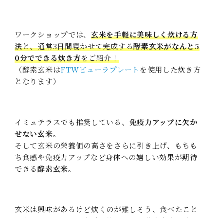
ワークショップでは、
玄米を手軽に美味しく炊ける方
法
と、通常3日間寝かせて完成する
酵素玄米がなんと5
0分でできる炊き方
をご紹介！
（酵素玄米は
FTWビューラプレート
を使用した炊き方
となります）
イミュテラスでも推奨している、
免疫力アップに欠か
せない玄米
。
そして玄米の栄養価の高さをさらに引き上げ、もちも
ち食感や免疫力アップなど身体への嬉しい効果が期待
できる
酵素玄米
。
玄米は興味があるけど炊くのが難しそう、食べたこと