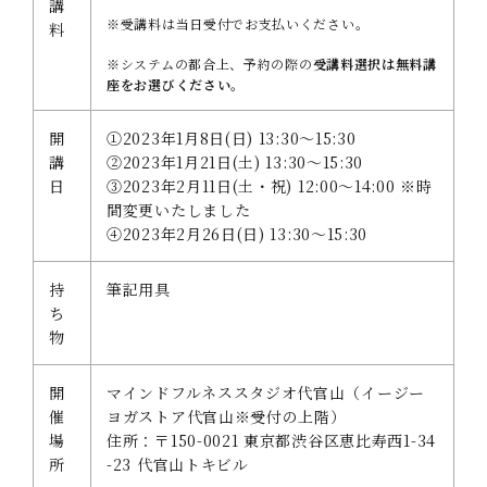
講
※受講料は当日受付でお支払いください。
料
※システムの都合上、予約の際の
受講料選択は無料講
座をお選びください。
開
①2023年1月8日(日) 13:30～15:30
講
②2023年1月21日(土) 13:30～15:30
日
③2023年2月11日(土・祝) 12:00～14:00 ※時
間変更いたしました
④2023年2月26日(日) 13:30～15:30
持
筆記用具
ち
物
開
マインドフルネススタジオ代官山（イージー
催
ヨガストア代官山※受付の上階）
場
住所：〒150-0021 東京都渋谷区恵比寿西1-34
所
-23 代官山トキビル