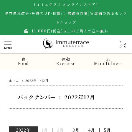
【イミュテラス オンラインストア】
腸内環境改善･免疫力UP･抗酸化･電磁波対策|実店舗のあるセレク
トショップ
11,000円(税込)以上のご購入で送料無料
card_giftcard
食
運動
心
-Food-
-Exercise-
-Mindfulness-
ホーム
2022年
12月
バックナンバー : 2022年12月
2022年
1月
2月
3月
4月
5月