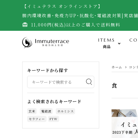
【イミュテラス オンラインストア】
腸内環境改善･免疫力UP･抗酸化･電磁波対策|実店
11,000円(税込)以上のご購入で送料無料
card_giftcard
ITEMS
CO
商品
食-Food-
ホーム
コン
キーワードから探す
米・雑穀（自然栽培玄米）
食
無農薬野菜・黒千石大豆
よく検索されるキーワード
調味料（自然栽培味噌、醤油他）
玄米
電磁波
ホルミシス
加工食品（梅干し）
セラフィー
FTW
サプリメント・生食ドリーム
お菓子・宇宙煎餅