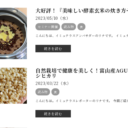
大好評！『美味しい酵素玄米の炊き方
2023/05/10（水）
セミナー開催
読み物
食
こんにちは、イミュテラスアンバサダーのリナです。 イミュテ
続きを読む
自然栽培で健康を美しく！富山産AG
シヒカリ
2023/03/22（水）
読み物
食
こんにちは。イミュテラスレポーターのリナです。 今回ご紹介
続きを読む