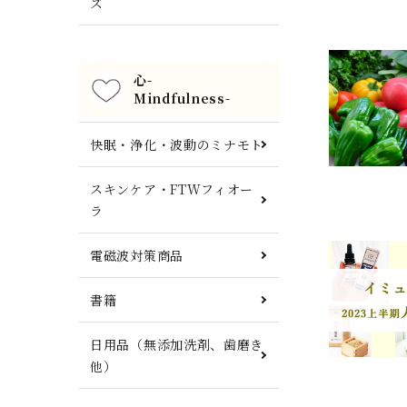
ズ
心-
Mindfulness-
快眠・浄化・波動のミナモト
スキンケア・FTWフィオー
ラ
電磁波対策商品
書籍
日用品（無添加洗剤、歯磨き
他）