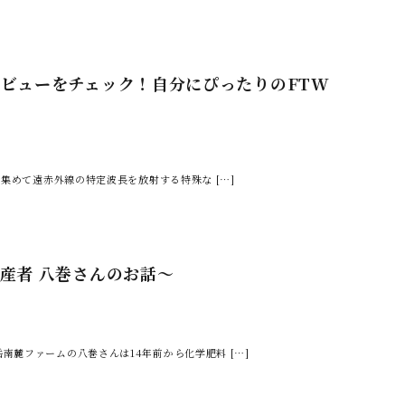
レビューをチェック！自分にぴったりのFTW
を集めて遠赤外線の特定波長を放射する特殊な […]
産者 八巻さんのお話～
麓ファームの八巻さんは14年前から化学肥料 […]