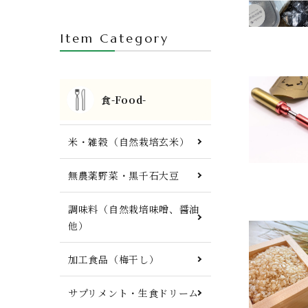
人参ジュース・自然栽培茶・酒
Item Category
FTWプレート・調理器具他
食-Food-
米・雑穀（自然栽培玄米）
無農薬野菜・黒千石大豆
調味料（自然栽培味噌、醤油
他）
加工食品（梅干し）
サプリメント・生食ドリーム