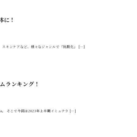
体に！
スキンケアなど、様々なジャンルで「抗酸化」 […]
テムランキング！
 そこで今回は2023年上半期イミュテラ […]