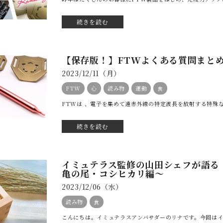
続きを読む
【保存版！】FTWよくある質問まと
2023/12/11（月）
FTW
心
読み物
運動
食
FTWは 、電子を集めて遠赤外線の特定波長を放射する特殊な
続きを読む
イミュテラス監修の山田シェフが語る
亀の尾・コシヒカリ編〜
2023/12/06（水）
読み物
食
こんにちは。イミュテラスアンバサダーのリナです。今回はイ