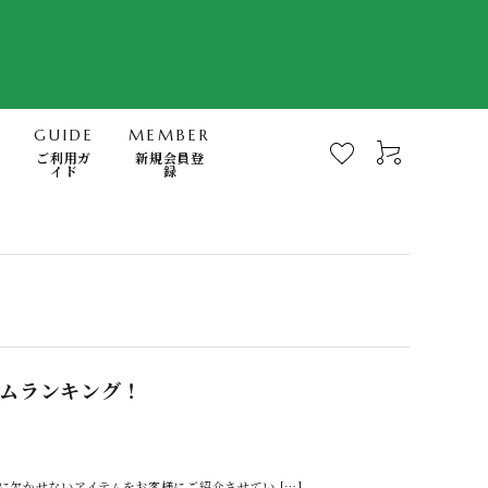
GUIDE
MEMBER
ご利用ガ
新規会員登
イド
録
-Mindfulness-
快眠・浄化・波動のミナモト
スキンケア・FTWフィオーラ
電磁波対策商品
テムランキング！
書籍
日用品（無添加洗剤、歯磨き他）
欠かせないアイテムをお客様にご紹介させてい […]