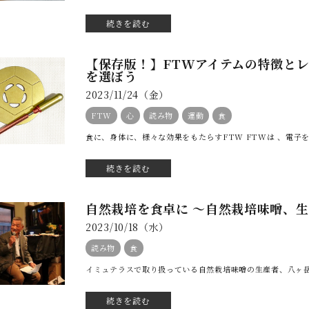
続きを読む
【保存版！】FTWアイテムの特徴と
を選ぼう
2023/11/24（金）
FTW
心
読み物
運動
食
食に、身体に、様々な効果をもたらすFTW FTWは 、電子
続きを読む
自然栽培を食卓に ～自然栽培味噌、生
2023/10/18（水）
読み物
食
イミュテラスで取り扱っている自然栽培味噌の生産者、八ヶ岳南
続きを読む