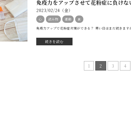
免疫力をアップさせて花粉症に負けな
2023/02/24（金）
心
読み物
運動
食
免疫力アップで花粉症対策ができる？ 寒い日はまだ続きますが
続きを読む
1
2
3
4