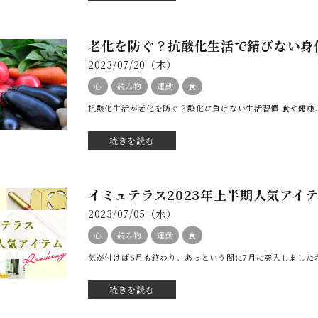
老化を防ぐ？抗酸化生活で錆びない身
2023/07/20（木）
心
読み物
運動
食
抗酸化生活が老化を防ぐ？酸化に負けない生活習慣 食や健康、
続きを読む
イミュテラス2023年上半期人気アイ
2023/07/05（水）
心
読み物
運動
食
気が付けば6月も終わり、あっという間に7月に突入しましたね。
続きを読む