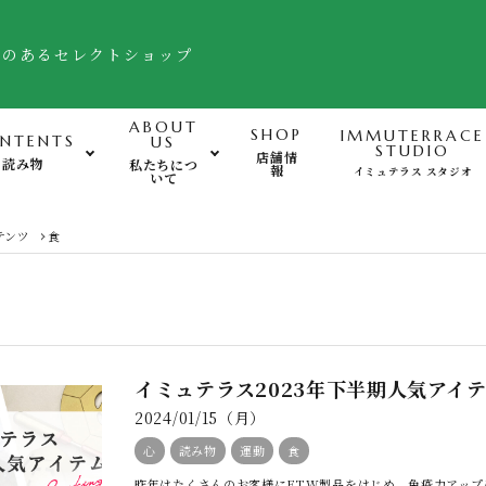
舗のあるセレクトショップ
ABOUT
SHOP
IMMUTERRACE
NTENTS
US
STUDIO
店舗情
読み物
私たちにつ
報
イミュテラス スタジオ
いて
運動-Exercise-
心
テンツ
食
バランスボード・ヒモトレ他
姿勢サポート・フットケア用品
FTWフォーグ・その他グッズ
イミュテラス2023年下半期人気アイ
2024/01/15（月）
心
読み物
運動
食
昨年はたくさんのお客様にFTW製品をはじめ、免疫力アップに