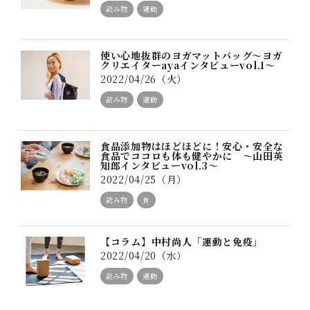
読み物
運動
使い心地抜群のヨガマットバッグ～ヨガ
クリエイターayaインタビューvol.1～
2022/04/26（火）
読み物
運動
食品添加物はほどほどに！安心・安全な
食品でココロも体も健やかに ～山田英
知郎インタビューvol.3～
2022/04/25（月）
読み物
食
【コラム】中村尚人「運動と免疫」
2022/04/20（水）
読み物
運動