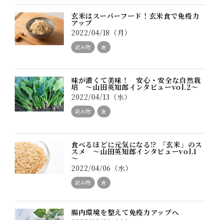
玄米はスーパーフード！玄米食で免疫力
アップ
2022/04/18（月）
読み物
食
味が濃くて美味！ 安心・安全な自然栽
培 ～山田英知郎インタビューvol.2～
2022/04/13（水）
読み物
食
食べるほどに元気になる!? 「玄米」のス
スメ ～山田英知郎インタビューvol.1
～
2022/04/06（水）
読み物
食
腸内環境を整えて免疫力アップへ