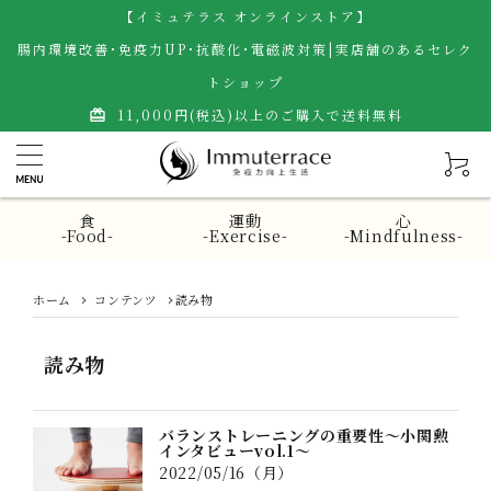
【イミュテラス オンラインストア】
腸内環境改善･免疫力UP･抗酸化･電磁波対策|実店舗のあるセレク
トショップ
11,000円(税込)以上のご購入で送料無料
card_giftcard
食
運動
心
-Food-
-Exercise-
-Mindfulness-
ホーム
コンテンツ
読み物
読み物
バランストレーニングの重要性～小関勲
インタビューvol.1～
2022/05/16（月）