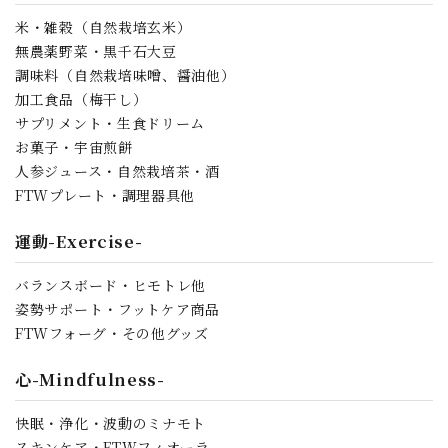
米・雑穀（自然栽培玄米）
無農薬野菜・黒千石大豆
調味料（自然栽培味噌、醤油他）
加工食品（梅干し）
サプリメント・生食ドリーム
お菓子・宇宙煎餅
人参ジュース・自然栽培茶・酒
FTWプレート・調理器具他
運動-Exercise-
バランスボード・ヒモトレ他
姿勢サポート・フットケア商品
FTWフォーグ・その他グッズ
心-Mindfulness-
快眠・浄化・波動のミナモト
スキンケア・FTWフィオーラ