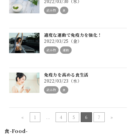
2022/03/30（水）
読み物
食
適度な運動で免疫力を強化！
2022/03/25（金）
読み物
運動
免疫力を高める食生活
2022/03/23（水）
読み物
食
«
1
...
4
5
6
7
»
食-Food-