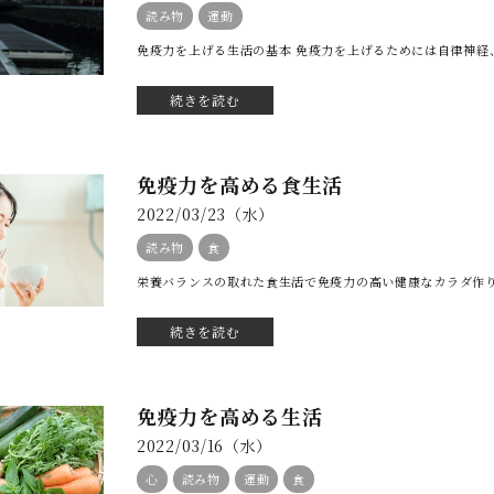
読み物
運動
免疫力を上げる生活の基本 免疫力を上げるためには自律神経、
続きを読む
免疫力を高める食生活
2022/03/23（水）
読み物
食
栄養バランスの取れた食生活で免疫力の高い健康なカラダ作りを
続きを読む
免疫力を高める生活
2022/03/16（水）
心
読み物
運動
食