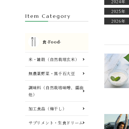
2024年
人参ジュース・自然栽培茶・酒
2025年
Item Category
FTWプレート・調理器具他
2026年
食-Food-
米・雑穀（自然栽培玄米）
無農薬野菜・黒千石大豆
調味料（自然栽培味噌、醤油
他）
加工食品（梅干し）
サプリメント・生食ドリーム