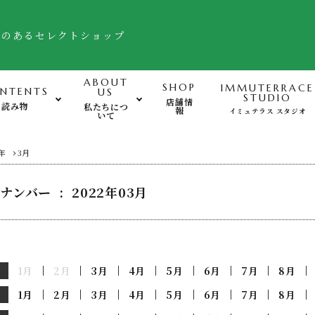
舗のあるセレクトショップ
ABOUT
SHOP
IMMUTERRACE
NTENTS
US
STUDIO
店舗情
読み物
私たちにつ
報
イミュテラス スタジオ
いて
運動-Exercise-
心
2年
3月
ナンバー : 2022年03月
バランスボード・ヒモトレ他
姿勢サポート・フットケア用品
FTWフォーグ・その他グッズ
1月
2月
3月
4月
5月
6月
7月
8月
1月
2月
3月
4月
5月
6月
7月
8月