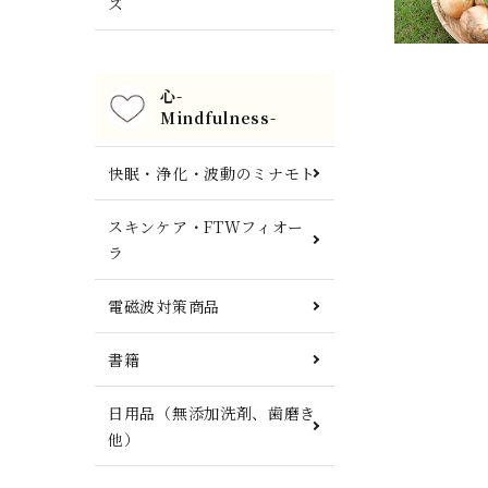
ズ
心-
Mindfulness-
快眠・浄化・波動のミナモト
スキンケア・FTWフィオー
ラ
電磁波対策商品
書籍
日用品（無添加洗剤、歯磨き
他）