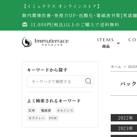
【イミュテラス オンラインストア】
腸内環境改善･免疫力UP･抗酸化･電磁波対策|実店
11,000円(税込)以上のご購入で送料無料
card_giftcard
ITEMS
CO
商品
食-Food-
ホーム
202
キーワードから探す
バック
米・雑穀（自然栽培玄米）
無農薬野菜・黒千石大豆
よく検索されるキーワード
調味料（自然栽培味噌、醤油他）
玄米
電磁波
ホルミシス
加工食品（梅干し）
2022年
セラフィー
FTW
サプリメント・生食ドリーム
2023年
お菓子・宇宙煎餅