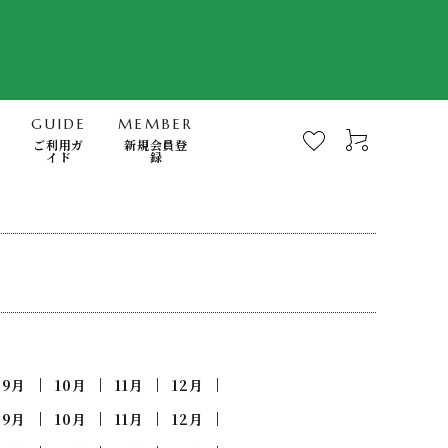
GUIDE
MEMBER
ご利用ガ
新規会員登
イド
録
-Mindfulness-
快眠・浄化・波動のミナモト
スキンケア・FTWフィオーラ
電磁波対策商品
書籍
9月
10月
11月
12月
日用品（無添加洗剤、歯磨き他）
9月
10月
11月
12月