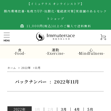
【イミュテラス オンラインストア】
腸内環境改善･免疫力UP･抗酸化･電磁波対策|実店舗のあるセレク
トショップ
11,000円(税込)以上のご購入で送料無料
card_giftcard
食
運動
心
-Food-
-Exercise-
-Mindfulness-
ホーム
2022年
11月
バックナンバー : 2022年11月
2022年
1月
2月
3月
4月
5月